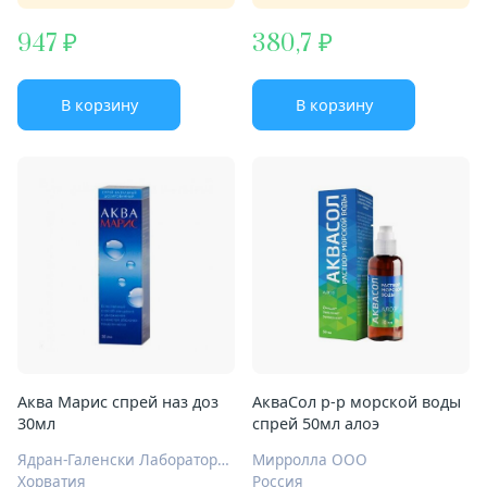
947
380,7
В корзину
В корзину
Аква Марис спрей наз доз
АкваСол р-р морской воды
30мл
спрей 50мл алоэ
Ядран-Галенски Лабораторий АО
Мирролла ООО
Хорватия
Россия