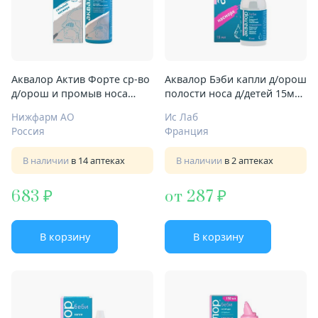
Аквалор Актив Форте ср-во
Аквалор Бэби капли д/орош
д/орош и промыв носа
полости носа д/детей 15мл
150мл
0+ мес
Нижфарм АО
Ис Лаб
Россия
Франция
В наличии
в 14 аптеках
В наличии
в 2 аптеках
683
от 287
В корзину
В корзину