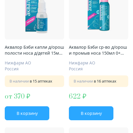
Аквалор Бэби капли д/орош
Аквалор Бэби ср-во д/орош
полости носа д/детей 15мл
и промыв носа 150мл 0+
0+ мес
мес мягкий душ
Нижфарм АО
Нижфарм АО
Россия
Россия
В наличии
в 15 аптеках
В наличии
в 16 аптеках
от 370
622
В корзину
В корзину