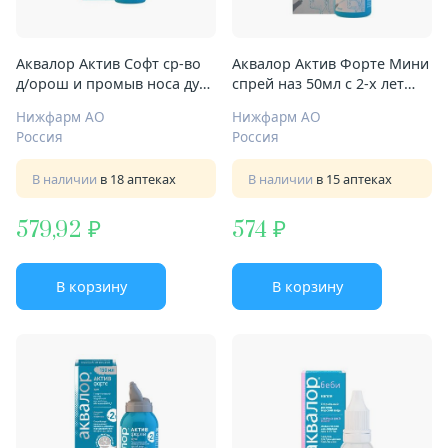
Аквалор Актив Софт ср-во
Аквалор Актив Форте Мини
д/орош и промыв носа душ
спрей наз 50мл с 2-х лет
150мл с 2-х лет
душ
Нижфарм АО
Нижфарм АО
Россия
Россия
В наличии
в 18 аптеках
В наличии
в 15 аптеках
579,92
574
В корзину
В корзину