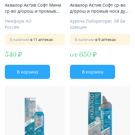
Аквалор Актив Софт Мини
Аквалор Актив Софт ср-во
ср-во д/орош и промыв
д/орош и промыв носа душ
носа душ 50мл с 2-х лет
150мл с 2-х лет
Нижфарм АО
Аурена Лабораторис Эй Би
Россия
Швеция
В наличии
в 11 аптеках
В наличии
в 9 аптеках
540
от 650
В корзину
В корзину