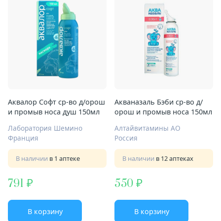
Аквалор Софт ср-во д/орош
Акваназаль Бэби ср-во д/
и промыв носа душ 150мл
орош и промыв носа 150мл
Лаборатория Шемино
Алтайвитамины АО
Франция
Россия
В наличии
в 1 аптеке
В наличии
в 12 аптеках
791
550
В корзину
В корзину