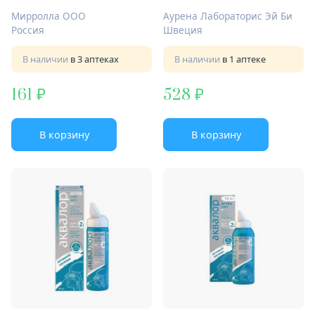
носа душ 50мл с 2-х лет
Мирролла ООО
Аурена Лабораторис Эй Би
Россия
Швеция
В наличии
в 3 аптеках
В наличии
в 1 аптеке
161
528
В корзину
В корзину