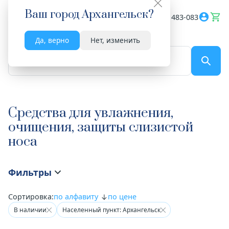
Ваш город
Архангельск
?
Весь сайт
8182 483-083
Да, верно
Нет, изменить
По названию...
Средства для увлажнения,
очищения, защиты слизистой
носа
Фильтры
Сортировка:
по алфавиту
по цене
В наличии
Населенный пункт: Архангельск