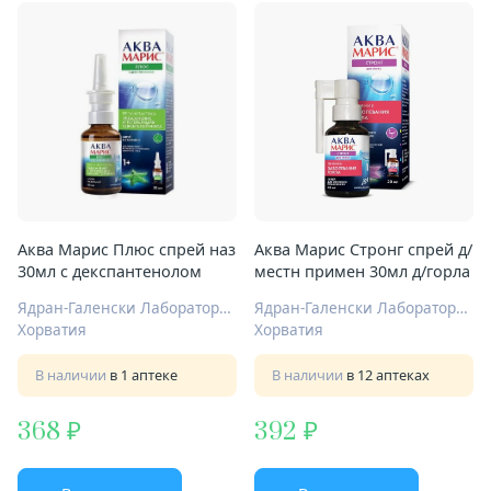
Аква Марис Плюс спрей наз
Аква Марис Стронг спрей д/
30мл с декспантенолом
местн примен 30мл д/горла
Ядран-Галенски Лабораторий АО
Ядран-Галенски Лабораторий АО
Хорватия
Хорватия
В наличии
в 1 аптеке
В наличии
в 12 аптеках
368
392