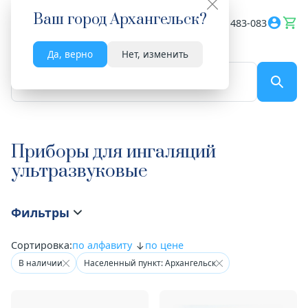
Ваш город
Архангельск
?
Весь сайт
8182 483-083
Да, верно
Нет, изменить
По названию...
Приборы для ингаляций
ультразвуковые
Фильтры
Сортировка:
по алфавиту
по цене
В наличии
Населенный пункт: Архангельск