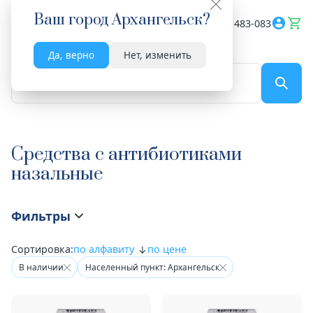
Ваш город
Архангельск
?
Весь сайт
8182 483-083
Да, верно
Нет, изменить
По названию...
Средства с антибиотиками
назальные
Фильтры
Сортировка:
по алфавиту
по цене
В наличии
Населенный пункт: Архангельск