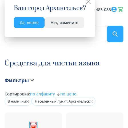
Ваш город
Архангельск
?
Весь сайт
8182 483-083
Да, верно
Нет, изменить
По названию...
Средства для чистки языка
Фильтры
Сортировка:
по алфавиту
по цене
В наличии
Населенный пункт: Архангельск