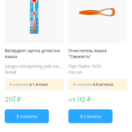
Ватердент щетка д/чистки
Очиститель языка
языка
"Свежесть"
Jiangsu zhongsheng yida medical technology Cо
Торг Лайнс ООО
Китай
Россия
В наличии
в 1 аптеке
В наличии
в 8 аптеках
297
от 92
В корзину
В корзину