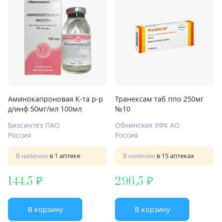
Аминокапроновая К-та р-р
Транексам таб ппо 250мг
д/инф 50мг/мл 100мл
№10
Биосинтез ПАО
Обнинская ХФК АО
Россия
Россия
В наличии
в 1 аптеке
В наличии
в 15 аптеках
144,5
296,5
В корзину
В корзину