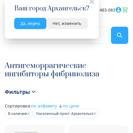
Ваш город
Архангельск
?
Весь сайт
8182 483-083
Да, верно
Нет, изменить
По названию...
Антигеморрагические
ингибиторы фибринолиза
Фильтры
Сортировка:
по алфавиту
по цене
В наличии
Населенный пункт: Архангельск