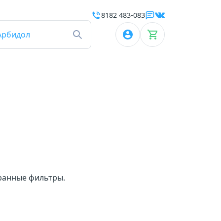
8182 483-083
Арбидол
бранные фильтры.