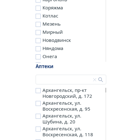
Коряжма
Котлас
Мезень
Мирный
Новодвинск
Няндома
Онега
Северодвинск
Аптеки
Сольвычегодск
Шенкурск
д. Бережная
Архангельск, пр-кт
Новгородский, д. 172
д. Петариха
Архангельск, ул.
д. Согра
Воскресенская, д. 95
п. Березник
Архангельск, ул.
п. Боброво
Шубина, д. 20
Архангельск, ул.
п. Вычегодский
Воскресенская, д. 118
п. Двинской,