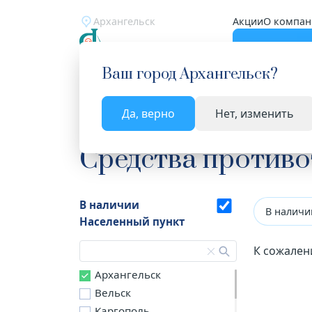
Архангельск
Акции
О компан
Катало
Ваш город
Архангельск
?
Да, верно
Нет, изменить
Главная
Каталог
Лекарства и БАД
Средств
Средства против
В наличии
В наличи
Населенный пункт
К сожален
Архангельск
Вельск
Каргополь