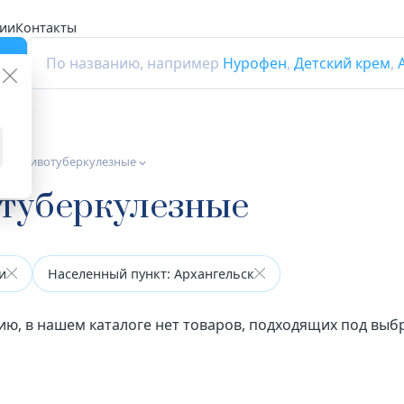
ии
Контакты
г
По названию, например
Нурофен
,
Детский крем
,
а противотуберкулезные
отуберкулезные
и
Населенный пункт: Архангельск
ию, в нашем каталоге нет товаров, подходящих под вы