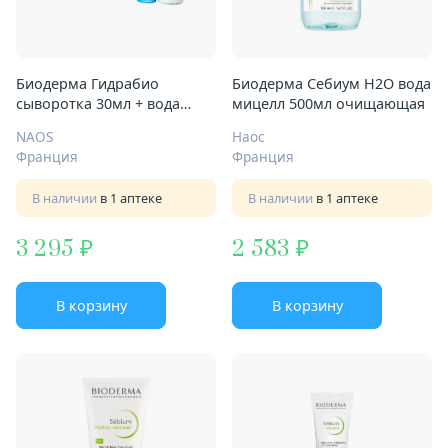
Биодерма Гидрабио
Биодерма Себиум H2O вода
сыворотка 30мл + вода
мицелл 500мл очищающая
мицелл 100мл
NAOS
Наос
Франция
Франция
В наличии
в 1 аптеке
В наличии
в 1 аптеке
3 295
2 583
В корзину
В корзину