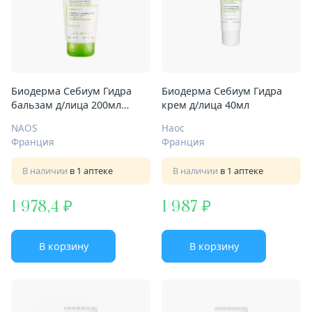
Биодерма Себиум Гидра
Биодерма Себиум Гидра
бальзам д/лица 200мл
крем д/лица 40мл
успок очищ
NAOS
Наос
Франция
Франция
В наличии
в 1 аптеке
В наличии
в 1 аптеке
1 978,4
1 987
В корзину
В корзину