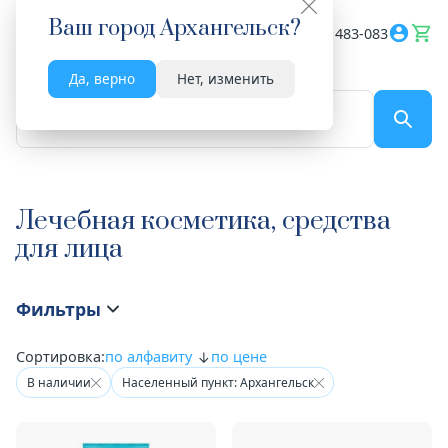
Ваш город
Архангельск
?
Весь сайт
8182 483-083
Да, верно
Нет, изменить
По названию...
Лечебная косметика, средства
для лица
Фильтры
Сортировка:
по алфавиту
по цене
В наличии
Населенный пункт: Архангельск