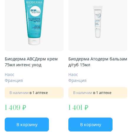
Биодерма АВСДерм крем
Биодерма Атодерм бальзам
75мл интенс уход
д/губ 15мл
Наос
Наос
Франция
Франция
В наличии
в 1 аптеке
В наличии
в 1 аптеке
1 409
1 401
В корзину
В корзину