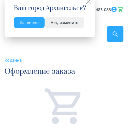
Ваш город
Архангельск
?
Весь сайт
8182 483-083
Да, верно
Нет, изменить
По названию...
Корзина
Оформление заказа