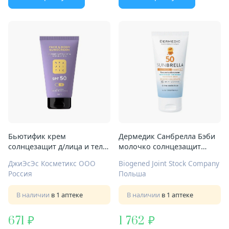
Бьютифик крем
Дермедик Санбрелла Бэби
солнцезащит д/лица и тела
молочко солнцезащит
150мл SPF50
100мл SPF50
ДжиЭсЭс Косметикс ООО
Biogened Joint Stock Company
Россия
Польша
В наличии
в 1 аптеке
В наличии
в 1 аптеке
671
1 762