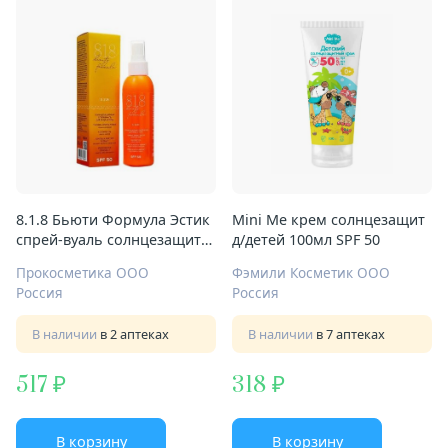
8.1.8 Бьюти Формула Эстик
Mini Me крем солнцезащит
спрей-вуаль солнцезащит
д/детей 100мл SPF 50
д/лица и тела 150мл SPF 50
Прокосметика ООО
Фэмили Косметик ООО
Россия
Россия
В наличии
в 2 аптеках
В наличии
в 7 аптеках
517
318
В корзину
В корзину