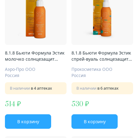
8.1.8 Бьюти Формула Эстик
8.1.8 Бьюти Формула Эстик
молочко солнцезащит
спрей-вуаль солнцезащит
150мл SPF 50 д/
д/детей 150мл SPF 50 с 3-х
Аэро-Про ООО
Прокосметика ООО
сверхчувствит кожи
лет
Россия
Россия
В наличии
в 4 аптеках
В наличии
в 6 аптеках
514
530
В корзину
В корзину