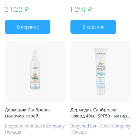
2 022
1 297
В корзину
В корзину
Дермедик Санбрелла
Дермедик Санбрелла
молочко-спрей
флюид 40мл SPF50+ матир
солнцезащит 150мл SPF50+
защит
Biogened Joint Stock Company
Biogened Joint Stock Company
Польша
Польша