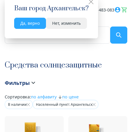
Ваш город
Архангельск
?
Весь сайт
8182 483-083
Да, верно
Нет, изменить
По названию...
Средства солнцезащитные
Фильтры
Сортировка:
по алфавиту
по цене
В наличии
Населенный пункт: Архангельск