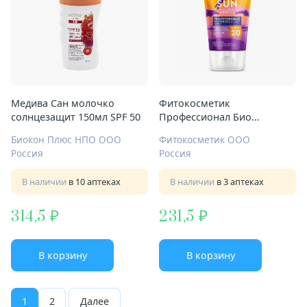
Медива Сан молочко
Фитокосметик
солнцезащит 150мл SPF 50
Профессионал Био
Косметик крем
Биокон Плюс НПО ООО
Фитокосметик ООО
солнцезащит гиалуроновый
Россия
Россия
150мл SPF 20
В наличии
в 10 аптеках
В наличии
в 3 аптеках
314,5
231,5
В корзину
В корзину
1
2
Далее