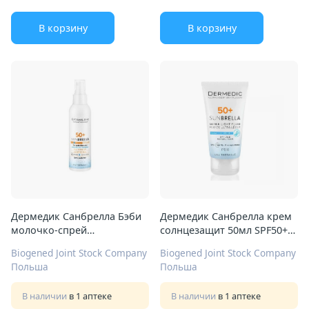
В корзину
В корзину
Дермедик Санбрелла Бэби
Дермедик Санбрелла крем
молочко-спрей
солнцезащит 50мл SPF50+
солнцезащит 150мл SPF50
д/жирн и комб кожи
Biogened Joint Stock Company
Biogened Joint Stock Company
Польша
Польша
В наличии
в 1 аптеке
В наличии
в 1 аптеке