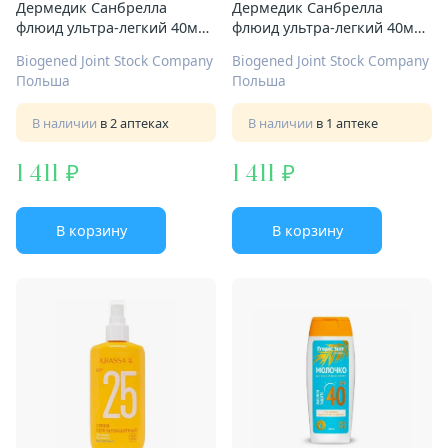
Дермедик Санбрелла
Дермедик Санбрелла
флюид ультра-легкий 40мл
флюид ультра-легкий 40мл
д/сухой и норм кожи
д/чувствит кожи SPF50+
Biogened Joint Stock Company
Biogened Joint Stock Company
SPF50+
Польша
Польша
В наличии
в 2 аптеках
В наличии
в 1 аптеке
1 411
1 411
В корзину
В корзину