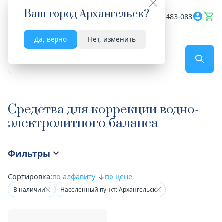
Ваш город
Архангельск
?
Весь сайт
8182 483-083
Да, верно
Нет, изменить
По названию...
Средства для коррекции водно-
электролитного баланса
Фильтры
Сортировка:
по алфавиту
по цене
В наличии
Населенный пункт: Архангельск