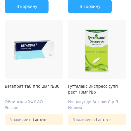
В корзину
В корзину
Вегапрат таб ппо 2мг №30
Гутталакс Экспресс супп
рект 10мг №6
Обнинская ХФК АО
Институт де Ангели С.р.Л.
Россия
Италия
В наличии
в 1 аптеке
В наличии
в 1 аптеке