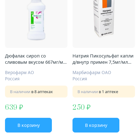
Дюфалак сироп со
Натрия Пикосульфат капли
сливовым вкусом 667мг/мл
д/внутр примен 7,5мг/мл
500мл с мерным
25мл
Верофарм АО
Марбиофарм ОАО
стаканчиком-колпачком
Россия
Россия
В наличии
в 8 аптеках
В наличии
в 1 аптеке
639
250
В корзину
В корзину