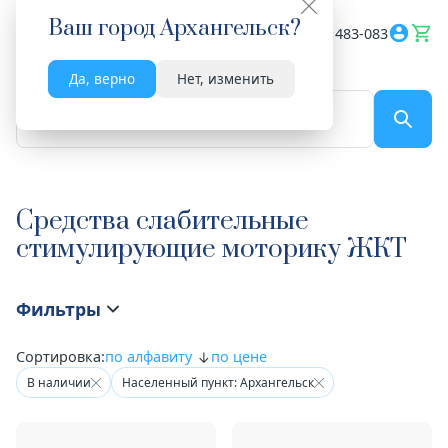
Ваш город
Архангельск
?
Весь сайт
8182 483-083
Да, верно
Нет, изменить
По названию...
Средства слабительные
стимулирующие моторику ЖКТ
Фильтры
Сортировка:
по алфавиту
по цене
В наличии
Населенный пункт: Архангельск