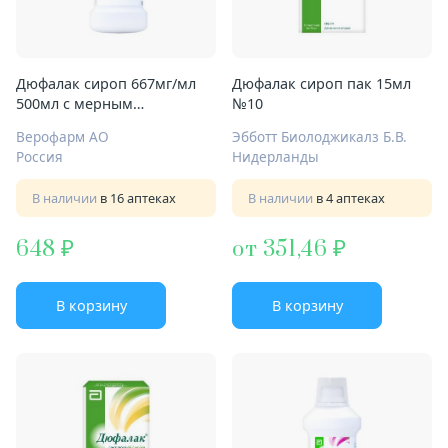
Дюфалак сироп 667мг/мл
Дюфалак сироп пак 15мл
500мл с мерным
№10
стаканчиком-колпачком
Верофарм АО
Эбботт Биолоджикалз Б.В.
Россия
Нидерланды
В наличии
в 16 аптеках
В наличии
в 4 аптеках
648
от 351,46
В корзину
В корзину