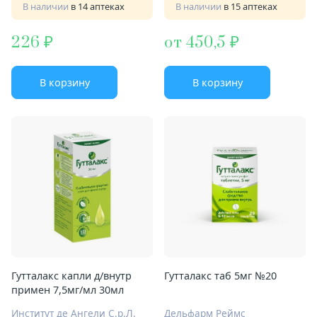
В наличии
в 14 аптеках
В наличии
в 15 аптеках
226
от 450,5
В корзину
В корзину
Гутталакс капли д/внутр
Гутталакс таб 5мг №20
примен 7,5мг/мл 30мл
Институт де Ангели С.р.Л.
Дельфарм Реймс