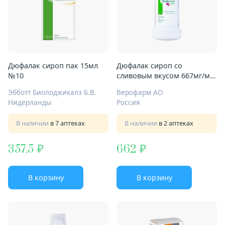
Дюфалак сироп пак 15мл
Дюфалак сироп со
№10
сливовым вкусом 667мг/мл
500мл
Эбботт Биолоджикалз Б.В.
Верофарм АО
Нидерланды
Россия
В наличии
в 7 аптеках
В наличии
в 2 аптеках
357,5
662
В корзину
В корзину