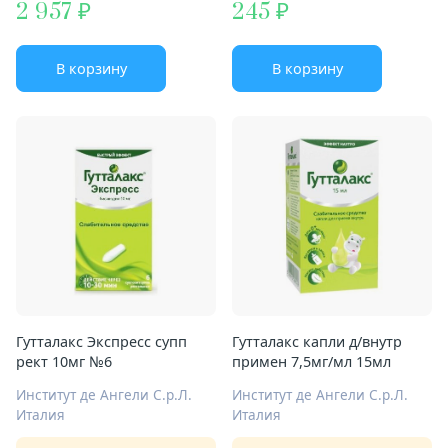
2 957
245
В корзину
В корзину
Гутталакс Экспресс супп
Гутталакс капли д/внутр
рект 10мг №6
примен 7,5мг/мл 15мл
Институт де Ангели С.р.Л.
Институт де Ангели С.р.Л.
Италия
Италия