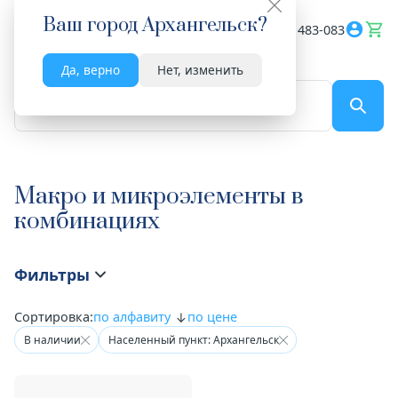
Ваш город
Архангельск
?
Весь сайт
8182 483-083
Да, верно
Нет, изменить
По названию...
Макро и микроэлементы в
комбинациях
Фильтры
Сортировка:
по алфавиту
по цене
В наличии
Населенный пункт: Архангельск