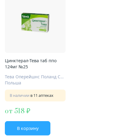
Цинктерал-Тева таб ппо
124мг №25
Тева Оперейшнс Поланд Сп. з о.о.
Польша
В наличии
в 11 аптеках
от 518
В корзину