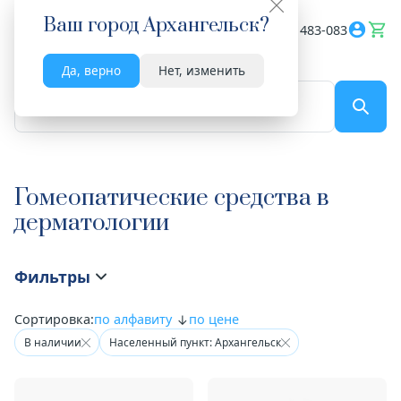
Ваш город
Архангельск
?
Весь сайт
8182 483-083
Да, верно
Нет, изменить
По названию...
Гомеопатические средства в
дерматологии
Фильтры
Сортировка:
по алфавиту
по цене
В наличии
Населенный пункт: Архангельск