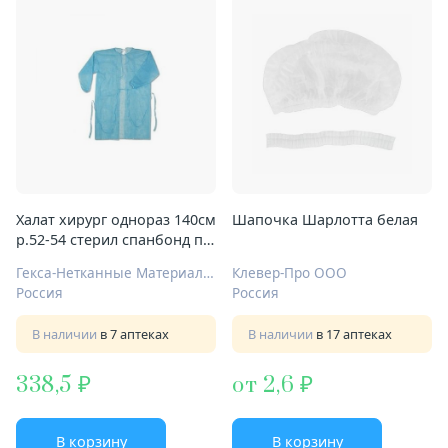
Халат хирург однораз 140см
Шапочка Шарлотта белая
р.52-54 стерил спанбонд пл
25г/м2 модель 1 голуб
Гекса-Нетканные Материалы ООО
Клевер-Про ООО
Россия
Россия
В наличии
в 7 аптеках
В наличии
в 17 аптеках
338,5
от 2,6
В корзину
В корзину