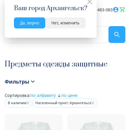
Ваш город
Архангельск
?
Весь сайт
8182 483-083
Да, верно
Нет, изменить
По названию...
Предметы одежды защитные
Фильтры
Сортировка:
по алфавиту
по цене
В наличии
Населенный пункт: Архангельск