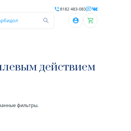
8182 483-083
Арбидол
шлевым действием
бранные фильтры.