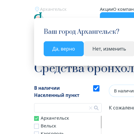
Архангельск
Акции
О компан
Катало
Ваш город
Архангельск
?
Да, верно
Нет, изменить
Главная
Каталог
Лекарства и БАД
Средств
Средства бронхо
В наличии
В наличи
Населенный пункт
К сожален
Архангельск
Вельск
Каргополь