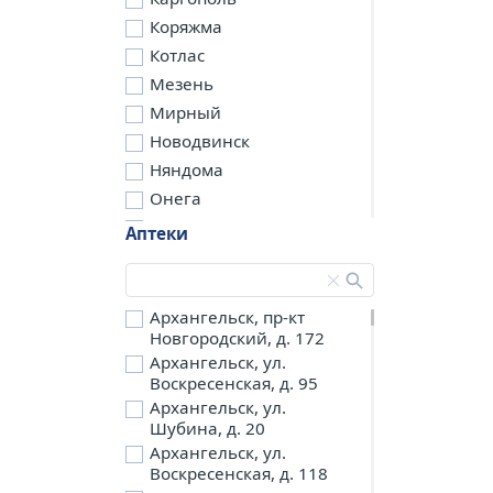
Коряжма
Котлас
Мезень
Мирный
Новодвинск
Няндома
Онега
Северодвинск
Аптеки
Сольвычегодск
Шенкурск
д. Бережная
Архангельск, пр-кт
Новгородский, д. 172
д. Петариха
Архангельск, ул.
д. Согра
Воскресенская, д. 95
п. Березник
Архангельск, ул.
п. Боброво
Шубина, д. 20
Архангельск, ул.
п. Вычегодский
Воскресенская, д. 118
п. Двинской,