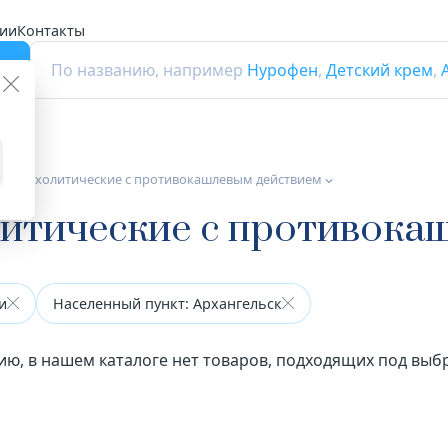
ии
Контакты
г
По названию, например
Нурофен
,
Детский крем
,
а бронхолитические с противокашлевым действием
литические с противока
и
Населенный пункт: Архангельск
ию, в нашем каталоге нет товаров, подходящих под вы