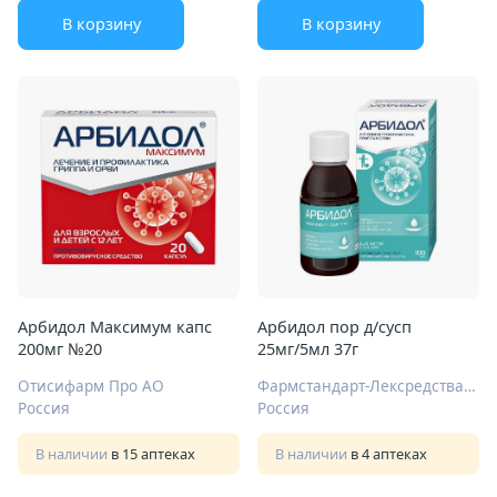
В корзину
В корзину
Арбидол Максимум капс
Арбидол пор д/сусп
200мг №20
25мг/5мл 37г
Отисифарм Про АО
Фармстандарт-Лексредства ОАО Курск
Россия
Россия
В наличии
в 15 аптеках
В наличии
в 4 аптеках