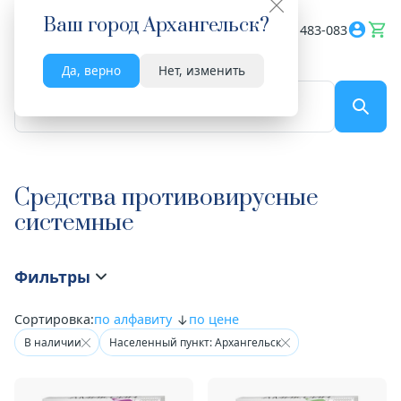
Ваш город
Архангельск
?
Весь сайт
8182 483-083
Да, верно
Нет, изменить
По названию...
Средства противовирусные
системные
Фильтры
Сортировка:
по алфавиту
по цене
В наличии
Населенный пункт: Архангельск