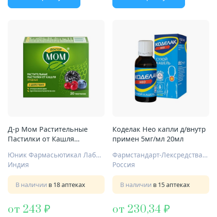
Д-р Мом Растительные
Коделак Нео капли д/внутр
Пастилки от Кашля
примен 5мг/мл 20мл
пастилки №20 ягодные
Юник Фармасьютикал Лабораториз
Фармстандарт-Лексредства ОАО Курск
Индия
Россия
В наличии
в 18 аптеках
В наличии
в 15 аптеках
от 243
от 230,34