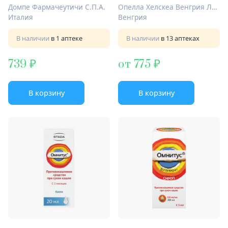
Домпе Фармачеутичи С.П.А.
Опелла Хелскеа Венгрия Лтд.
Италия
Венгрия
В наличии
в 1 аптеке
В наличии
в 13 аптеках
739
от 775
В корзину
В корзину