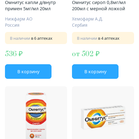
Омнитус капли д/внутр
Омнитус сироп 0,8мг/мл
примен 5мг/мл 20мл
200мл с мерной ложкой
Нижфарм АО
Хемофарм А.Д.
Россия
Сербия
В наличии
в 6 аптеках
В наличии
в 4 аптеках
536
от 502
В корзину
В корзину