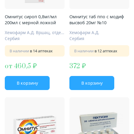
Омнитус сироп 0,8мг/мл
Омнитус таб ппо с модиф
200мл с мерной ложкой
высвоб 20мг №10
Хемофарм А.Д. Вршац, отделение Производственная площадка Шаб
Хемофарм А.Д.
Сербия
Сербия
В наличии
в 14 аптеках
В наличии
в 12 аптеках
от 460,5
372
В корзину
В корзину