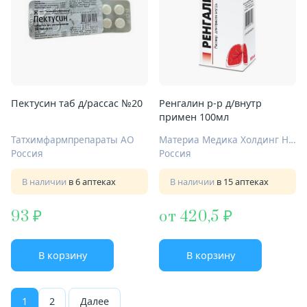
Пектусин таб д/рассас №20
Ренгалин р-р д/внутр
примен 100мл
Татхимфармпрепараты АО
Материа Медика Холдинг НПФ ООО
Россия
Россия
В наличии
в 6 аптеках
В наличии
в 15 аптеках
93
от 420,5
В корзину
В корзину
1
2
Далее