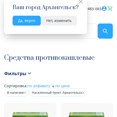
Ваш город
Архангельск
?
Весь сайт
8182 483-083
Да, верно
Нет, изменить
По названию...
Средства противокашлевые
Фильтры
Сортировка:
по алфавиту
по цене
В наличии
Населенный пункт: Архангельск