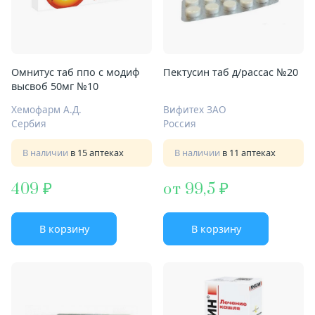
Омнитус таб ппо с модиф
Пектусин таб д/рассас №20
высвоб 50мг №10
Хемофарм А.Д.
Вифитех ЗАО
Сербия
Россия
В наличии
в 15 аптеках
В наличии
в 11 аптеках
409
от 99,5
В корзину
В корзину