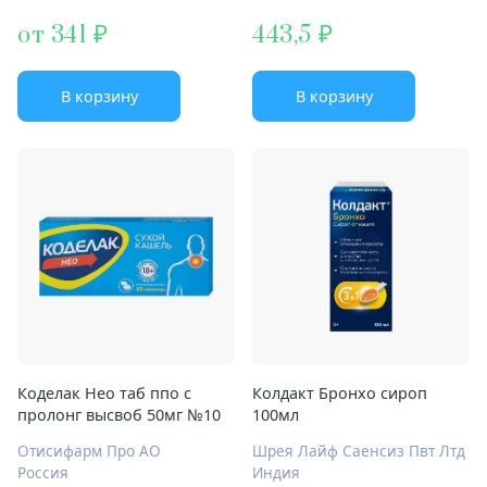
от 341
443,5
В корзину
В корзину
Коделак Нео таб ппо с
Колдакт Бронхо сироп
пролонг высвоб 50мг №10
100мл
Отисифарм Про АО
Шрея Лайф Саенсиз Пвт Лтд
Россия
Индия