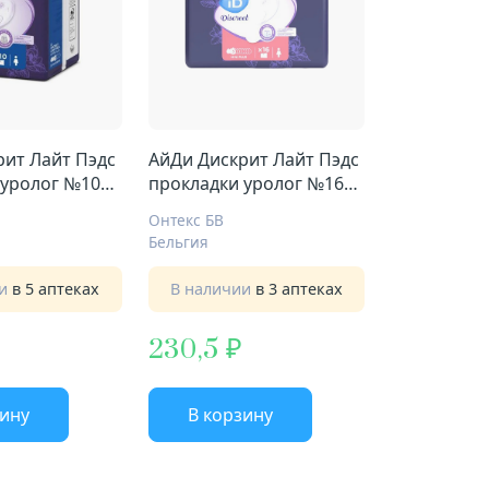
рит Лайт Пэдс
АйДи Дискрит Лайт Пэдс
 уролог №10
прокладки уролог №16
с
мини плюс
Онтекс БВ
Бельгия
ии
в 5 аптеках
В наличии
в 3 аптеках
230,5
зину
В корзину