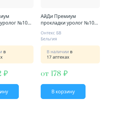
миум
АйДи Премиум
 уролог №10
прокладки уролог №10
экстра
Онтекс БВ
Бельгия
ии
в
В наличии
в
ах
17 аптеках
2
от 178
зину
В корзину