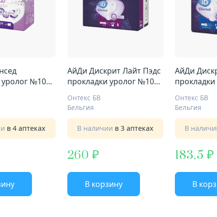
нсед
АйДи Дискрит Лайт Пэдс
АйДи Диск
 уролог №10
прокладки уролог №10
прокладки
макси
экстра плю
Онтекс БВ
Онтекс БВ
Бельгия
Бельгия
ии
в 4 аптеках
В наличии
в 3 аптеках
В налич
260
183,5
зину
В корзину
В кор