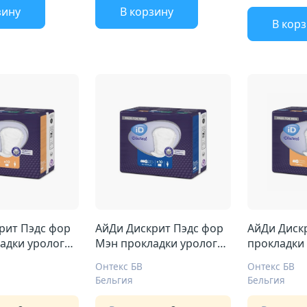
зину
В корзину
В кор
рит Пэдс фор
АйДи Дискрит Пэдс фор
АйДи Диск
адки уролог
Мэн прокладки уролог
прокладки
ал
№10 экстра плюс
нормал
Онтекс БВ
Онтекс БВ
Бельгия
Бельгия