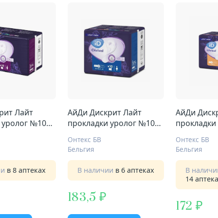
рит Лайт
АйДи Дискрит Лайт
АйДи Диск
 уролог №10
прокладки уролог №10
прокладки
экстра плюс
нормал
Онтекс БВ
Онтекс БВ
Бельгия
Бельгия
ии
в 8 аптеках
В наличии
в 6 аптеках
В налич
14 аптек
183,5
172