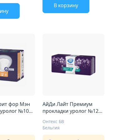
В корзину
зину
рит фор Мэн
АйДи Лайт Премиум
 уролог №10
прокладки уролог №12
нормал
Онтекс БВ
Бельгия