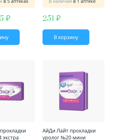
ии
в 5 аптеках
В наличии
в 1 аптеке
,5
251
зину
В корзину
 прокладки
АйДи Лайт прокладки
 экстра
уролог №20 мини