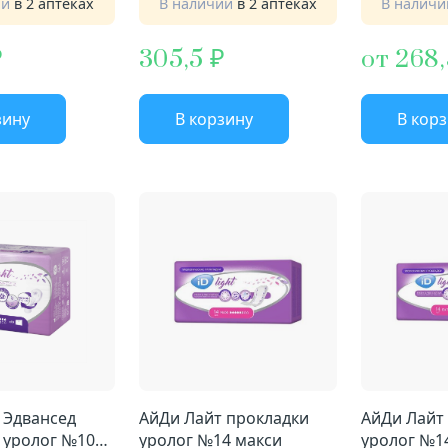
ии
в 2 аптеках
В наличии
в 2 аптеках
В налич
305,5
от 268
зину
В корзину
В кор
 Эдвансед
АйДи Лайт прокладки
АйДи Лайт
 уролог №10
уролог №14 макси
уролог №14