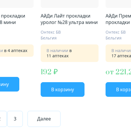
 прокладки
АйДи Лайт прокладки
АйДи Пре
8 мини
уролог №28 ультра мини
прокладки
макси
Онтекс БВ
Онтекс БВ
Бельгия
Бельгия
ии
в 4 аптеках
В наличии
в
В налич
11 аптеках
17 аптек
192
от 221,
зину
В корзину
В кор
2
3
Далее