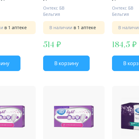
Онтекс БВ
Онтекс БВ
Бельгия
Бельгия
ии
в 1 аптеке
В наличии
в 1 аптеке
В налич
514
184,5
зину
В корзину
В кор