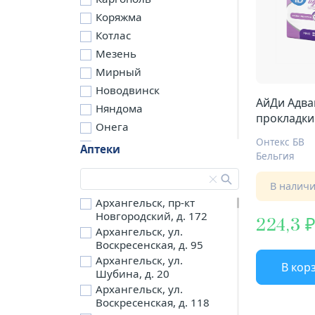
Коряжма
Котлас
Мезень
Мирный
Новодвинск
АйДи Адва
Няндома
прокладки
Онега
макси
Онтекс БВ
Северодвинск
Аптеки
Бельгия
Сольвычегодск
Шенкурск
В налич
д. Бережная
Архангельск, пр-кт
Новгородский, д. 172
д. Петариха
224,3
Архангельск, ул.
д. Согра
Воскресенская, д. 95
п. Березник
Архангельск, ул.
В кор
п. Боброво
Шубина, д. 20
Архангельск, ул.
п. Вычегодский
Воскресенская, д. 118
п. Двинской,