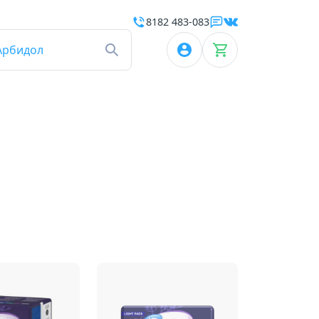
8182 483-083
Арбидол