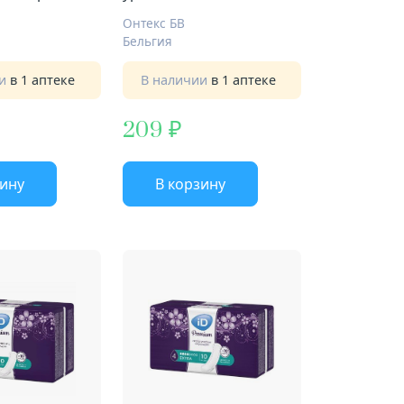
Онтекс БВ
Бельгия
ии
в 1 аптеке
В наличии
в 1 аптеке
209
зину
В корзину