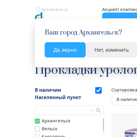
Архангельск
Акции
О компан
Катало
Ваш город
Архангельск
?
Да, верно
Нет, изменить
Главная
Каталог
Средства ухода за лежачими 
Прокладки уроло
В наличии
Сортировка
Населенный пункт
В наличи
Архангельск
Вельск
Каргополь