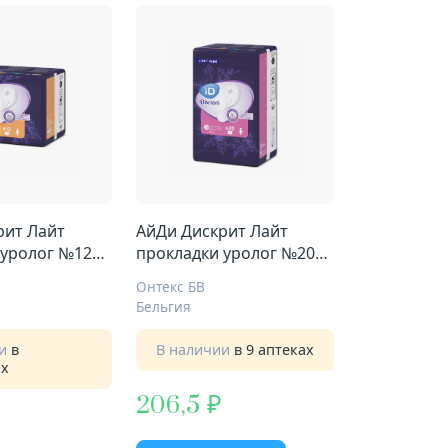
рит Лайт
АйДи Дискрит Лайт
 уролог №12
прокладки уролог №20
мини
Онтекс БВ
Бельгия
ии
в
В наличии
в 9 аптеках
ах
206,5