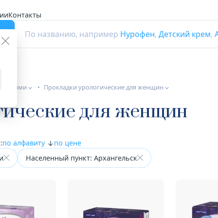
ии
Контакты
г
По названию, например
Нурофен
,
Детский крем
,
больными
Прокладки урологические для женщин
гические для женщин
:
по алфавиту
по цене
и
Населенный пункт: Архангельск