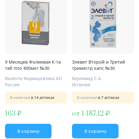
9 Месяцев Фолиевая К-та
Элевит Второй и Третий
таб ппо 400мкг №30
триместр капс №30
Валента Фармацевтика АО
Берлимед С.А.
Россия
Испания
В наличии
в 14 аптеках
В наличии
в 7 аптеках
163
от 1 187,12
В корзину
В корзину