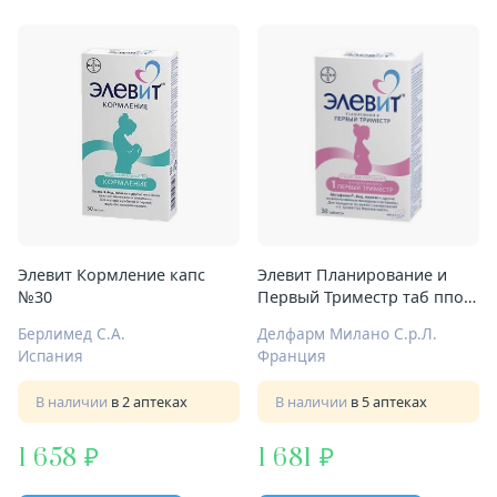
Элевит Кормление капс
Элевит Планирование и
№30
Первый Триместр таб ппо
№30
Берлимед С.А.
Делфарм Милано С.р.Л.
Испания
Франция
В наличии
в 2 аптеках
В наличии
в 5 аптеках
1 658
1 681