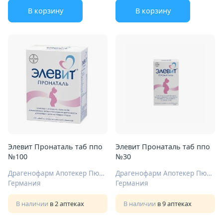
В корзину
В корзину
Элевит Пронаталь таб ппо
Элевит Пронаталь таб ппо
№100
№30
Драгенофарм Апотекер Пюшль ГмбХ
Драгенофарм Апотекер Пюшль ГмбХ
Германия
Германия
В наличии
в 2 аптеках
В наличии
в 9 аптеках