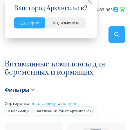
Ваш город
Архангельск
?
Весь сайт
8182 483-083
Да, верно
Нет, изменить
По названию...
Витаминные комплексы для
беременных и кормящих
Фильтры
Сортировка:
по алфавиту
по цене
В наличии
Населенный пункт: Архангельск