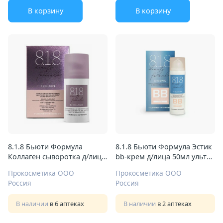
В корзину
В корзину
8.1.8 Бьюти Формула
8.1.8 Бьюти Формула Эстик
Коллаген сыворотка д/лица
bb-крем д/лица 50мл ультра
30мл интенсив
увлажн д/сух и
Прокосметика ООО
Прокосметика ООО
сверхчувствит кожи
Россия
Россия
В наличии
в 6 аптеках
В наличии
в 2 аптеках