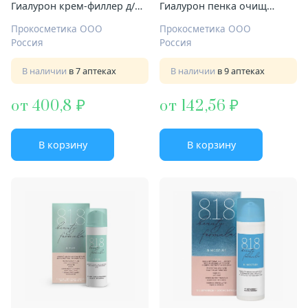
Гиалурон крем-филлер д/
Гиалурон пенка очищ
лица 30мл от глубоких
150мл д/чувствит кожи
Прокосметика ООО
Прокосметика ООО
морщин д/чувствит кожи
Россия
Россия
В наличии
в 7 аптеках
В наличии
в 9 аптеках
от 400,8
от 142,56
В корзину
В корзину