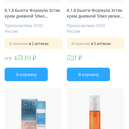
8.1.8 Бьюти Формула Эстик
8.1.8 Бьюти Формула Эстик
крем дневной 50мл
крем дневной 50мл увлажн
себорегулир д/жирн и
п/морщин д/сух и
Прокосметика ООО
Прокосметика ООО
чувств кожи
сверхувств кожи
Россия
Россия
В наличии
в 2 аптеках
В наличии
в 5 аптеках
от 451,19
521
В корзину
В корзину