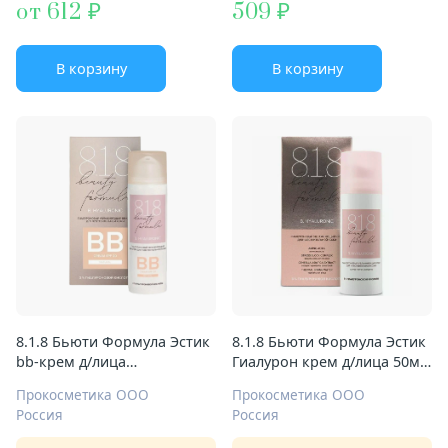
от 612
509
В корзину
В корзину
8.1.8 Бьюти Формула Эстик
8.1.8 Бьюти Формула Эстик
bb-крем д/лица
Гиалурон крем д/лица 50мл
гиалуроновый 50мл д/чувст
SPF 20 д/чувствит кожи
Прокосметика ООО
Прокосметика ООО
кожи
Россия
Россия