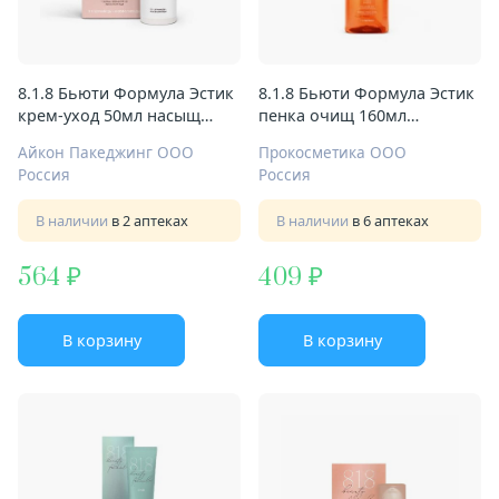
8.1.8 Бьюти Формула Эстик
8.1.8 Бьюти Формула Эстик
крем-уход 50мл насыщ
пенка очищ 160мл
успокаив д/сух и
пантенол д/чувствит кожи
Айкон Пакеджинг ООО
Прокосметика ООО
сверхчувств кожи
Россия
Россия
В наличии
в 2 аптеках
В наличии
в 6 аптеках
564
409
В корзину
В корзину