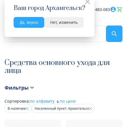
Ваш город
Архангельск
?
Весь сайт
8182 483-083
Да, верно
Нет, изменить
По названию...
Средства основного ухода для
лица
Фильтры
Сортировка:
по алфавиту
по цене
В наличии
Населенный пункт: Архангельск