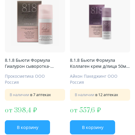
8.1.8 Бьюти Формула
8.1.8 Бьюти Формула
Гиалурон сыворотка-
Коллаген крем д/лица 50мл
интенсив 30мл д/чувст
п/морщин
Прокосметика ООО
Айкон Пакеджинг ООО
кожи
Россия
Россия
В наличии
в 7 аптеках
В наличии
в 12 аптеках
от 398,4
от 557,6
В корзину
В корзину