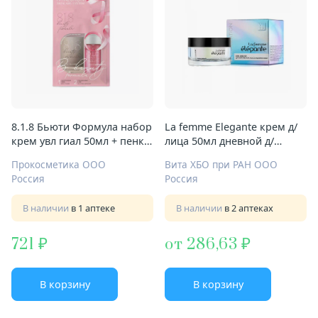
8.1.8 Бьюти Формула набор
La femme Elegante крем д/
крем увл гиал 50мл + пенка
лица 50мл дневной д/
очищ гиал 150мл
комплексн восстан кожи
Прокосметика ООО
Вита ХБО при РАН ООО
Россия
Россия
В наличии
в 1 аптеке
В наличии
в 2 аптеках
721
от 286,63
В корзину
В корзину