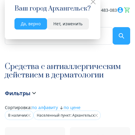
Ваш город
Архангельск
?
Весь сайт
8182 483-083
Да, верно
Нет, изменить
По названию...
Средства с антиаллергическим
действием в дерматологии
Фильтры
Сортировка:
по алфавиту
по цене
В наличии
Населенный пункт: Архангельск