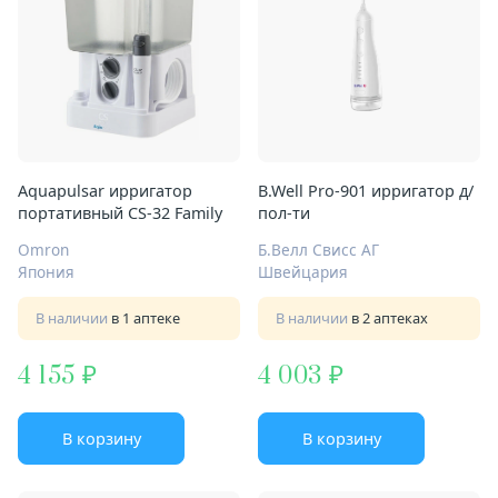
Aquapulsar ирригатор
B.Well Pro-901 ирригатор д/
портативный CS-32 Family
пол-ти
Omron
Б.Велл Свисс АГ
Япония
Швейцария
В наличии
в 1 аптеке
В наличии
в 2 аптеках
4 155
4 003
В корзину
В корзину