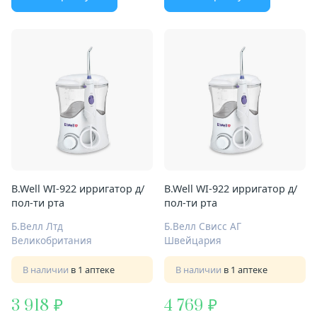
B.Well WI-922 ирригатор д/
B.Well WI-922 ирригатор д/
пол-ти рта
пол-ти рта
Б.Велл Лтд
Б.Велл Свисс АГ
Великобритания
Швейцария
В наличии
в 1 аптеке
В наличии
в 1 аптеке
3 918
4 769