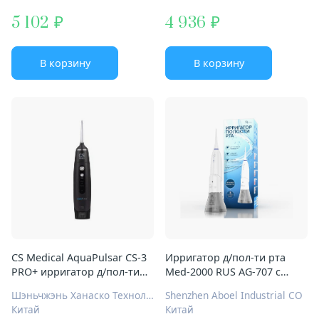
5 102
4 936
В корзину
В корзину
CS Medical AquaPulsar CS-3
Ирригатор д/пол-ти рта
PRO+ ирригатор д/пол-ти
Med-2000 RUS AG-707 с
рта черн
функц звуковой з/щетки
Шэньчжэнь Ханаско Технолоджи Ко., Лтд.
Shenzhen Aboel Industrial CO
Китай
Китай