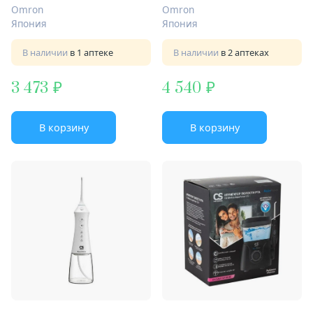
aguapulsar cs-7 dual floss
Omron
Omron
white
Япония
Япония
В наличии
в 1 аптеке
В наличии
в 2 аптеках
3 473
4 540
В корзину
В корзину