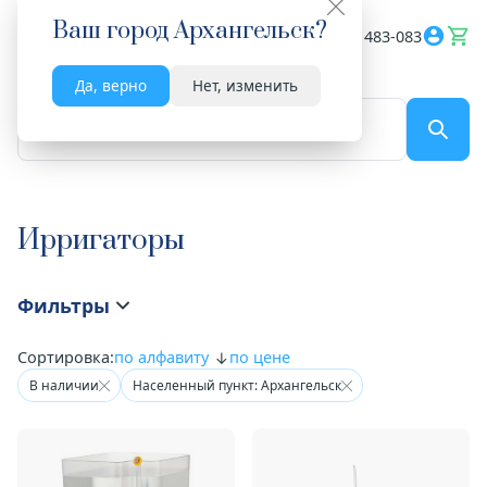
Ваш город
Архангельск
?
Весь сайт
8182 483-083
Да, верно
Нет, изменить
По названию...
Ирригаторы
Фильтры
Сортировка:
по алфавиту
по цене
В наличии
Населенный пункт: Архангельск