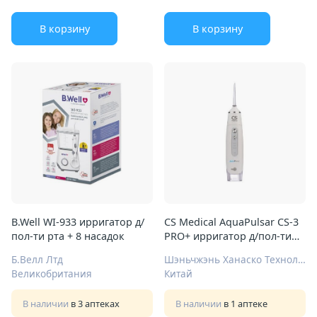
В корзину
В корзину
B.Well WI-933 ирригатор д/
CS Medical AquaPulsar CS-3
пол-ти рта + 8 насадок
PRO+ ирригатор д/пол-ти
рта бел
Б.Велл Лтд
Шэньчжэнь Ханаско Технолоджи Ко., Лтд.
Великобритания
Китай
В наличии
в 3 аптеках
В наличии
в 1 аптеке