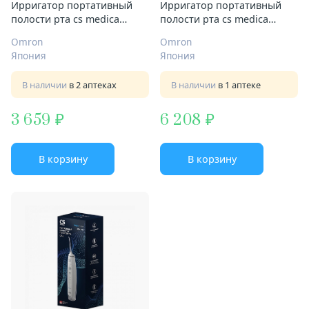
Ирригатор портативный
Ирригатор портативный
полости рта cs medica
полости рта cs medica
aguapulsar cs-700 flow white
aguapulsar os-1 черн
Omron
Omron
Япония
Япония
В наличии
в 2 аптеках
В наличии
в 1 аптеке
3 659
6 208
В корзину
В корзину