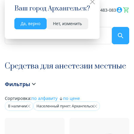
Ваш город
Архангельск
?
Весь сайт
8182 483-083
Да, верно
Нет, изменить
По названию...
Средства для анестезии местные
Фильтры
Сортировка:
по алфавиту
по цене
В наличии
Населенный пункт: Архангельск