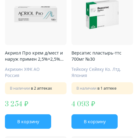
Акриол Про крем д/мест и
Версатис пластырь-ттс
наруж примен 2,5%+2,5%
700мг №30
100г
Акрихин ХФК АО
Тейкоку Сейяку Ко. Лтд.
Россия
Япония
В наличии
в 2 аптеках
В наличии
в 1 аптеке
3 254
4 093
В корзину
В корзину