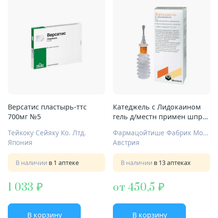
Версатис пластырь-ттс
Катеджель с Лидокаином
700мг №5
гель д/местн примен шпр
12,5г №1
Тейкоку Сейяку Ко. Лтд.
Фармацойтише Фабрик Монтавит Гезельшафт м.б.Х.
Япония
Австрия
В наличии
в 1 аптеке
В наличии
в 13 аптеках
1 033
от 450,5
В корзину
В корзину