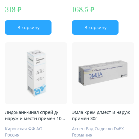
318
168,5
В корзину
В корзину
Лидокаин-Виал спрей д/
Эмла крем д/мест и наруж
наруж и местн примен 10%
примен 30г
фл 38г
Кировская ФФ АО
Аспен Бад Олдесло ГмбХ
Россия
Германия