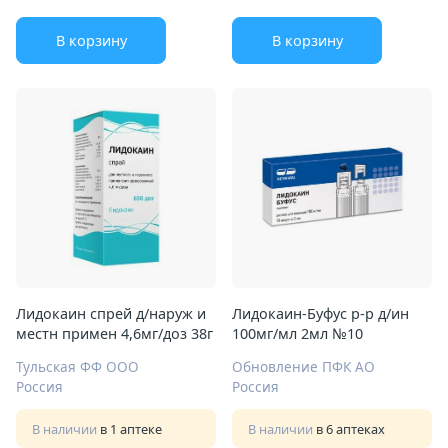
В корзину
В корзину
Лидокаин спрей д/наруж и
Лидокаин-Буфус р-р д/ин
местн примен 4,6мг/доз 38г
100мг/мл 2мл №10
Тульская ФФ ООО
Обновление ПФК АО
Россия
Россия
В наличии
в 1 аптеке
В наличии
в 6 аптеках