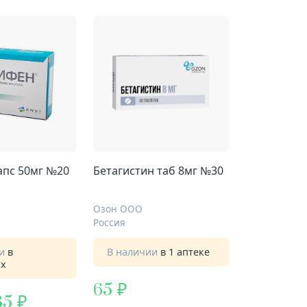
апс 50мг №20
Бетагистин таб 8мг №30
Озон ООО
Россия
ии
в
В наличии
в 1 аптеке
ах
65
35