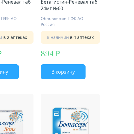
-Реневал таб
Бетагистин-Реневал таб
24мг №60
 ПФК АО
Обновление ПФК АО
Россия
ии
в 2 аптеках
В наличии
в 4 аптеках
894
зину
В корзину