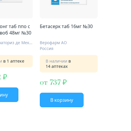
онг таб ппо с
Бетасерк таб 16мг №30
воб 48мг №30
Эбботт Лэбораториз де Мексико С. А. де К. В.
Верофарм АО
Россия
ии
в 1 аптеке
В наличии
в
14 аптеках
2
от 737
зину
В корзину