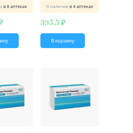
ии
в 8 аптеках
В наличии
в 4 аптеках
395,5
зину
В корзину