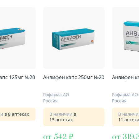
апс 125мг №20
Анвифен капс 250мг №20
Анвифен к
Рафарма АО
Рафарма АО
Россия
Россия
ии
в 8 аптеках
В наличии
в
В налич
13 аптеках
11 аптек
от 542
от 319,