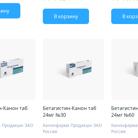
зину
В корзину
В кор
н-Канон таб
Бетагистин-Канон таб
Бетагистин
24мг №30
24мг №60
 Продакшн ЗАО
Канонфарма Продакшн ЗАО
Канонфарма
Россия
Россия