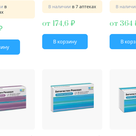
ии
в
В наличии
в 7 аптеках
В налич
ах
от 174,6
от 364
В корзину
В кор
зину