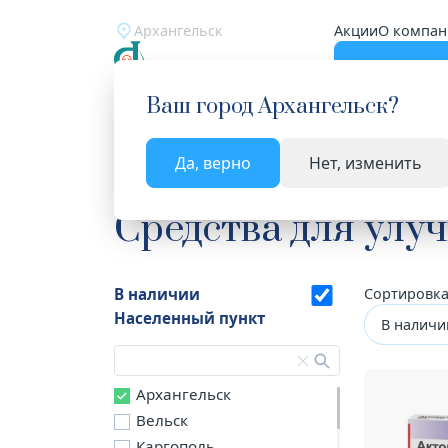
Архангельск
Акции
О компан
Катало
Ваш город
Архангельск
?
Да, верно
Нет, изменить
Главная
Каталог
Лекарства и БАД
Средств
Средства для ул
В наличии
Сортировка
Населенный пункт
В наличи
Архангельск
Вельск
Каргополь