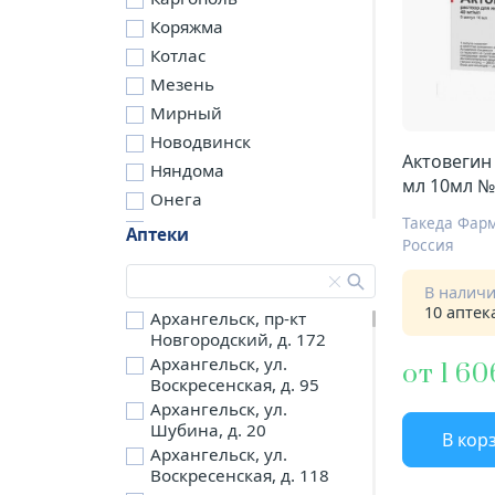
Коряжма
Котлас
Мезень
Мирный
Новодвинск
Актовегин 
Няндома
мл 10мл №
Онега
Северодвинск
Аптеки
Россия
Сольвычегодск
Шенкурск
В налич
10 аптек
д. Бережная
Архангельск, пр-кт
Новгородский, д. 172
д. Петариха
Архангельск, ул.
от 1 60
д. Согра
Воскресенская, д. 95
п. Березник
Архангельск, ул.
п. Боброво
Шубина, д. 20
В кор
Архангельск, ул.
п. Вычегодский
Воскресенская, д. 118
п. Двинской,