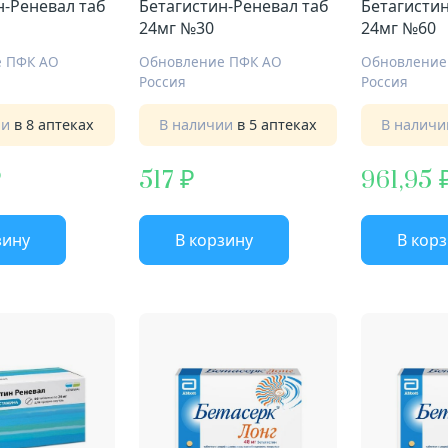
н-Реневал таб
Бетагистин-Реневал таб
Бетагистин
24мг №30
24мг №60
е ПФК АО
Обновление ПФК АО
Обновление
Россия
Россия
ии
в 8 аптеках
В наличии
в 5 аптеках
В налич
517
961,95
зину
В корзину
В кор