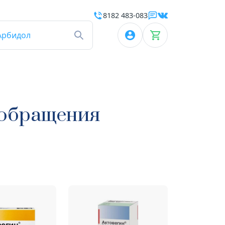
8182 483-083
Арбидол
ообращения