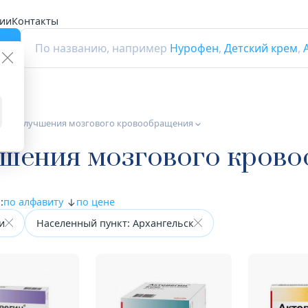
ии
Контакты
г
По названию, например
Нурофен
,
Детский крем
,
а для улучшения мозгового кровообращения
учшения мозгового кров
:
по алфавиту
по цене
и
Населенный пункт: Архангельск