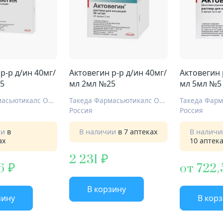
р-р д/ин 40мг/
Актовегин р-р д/ин 40мг/
Актовегин 
5
мл 2мл №25
мл 5мл №5
Такеда Фармасьютикалс ООО
Такеда Фармасьютикалс ООО
Россия
Россия
ии
в
В наличии
в 7 аптеках
В налич
ах
10 аптек
2 231
6
от 722,
В корзину
зину
В кор