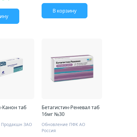
В корзину
зину
-Канон таб
Бетагистин-Реневал таб
16мг №30
 Продакшн ЗАО
Обновление ПФК АО
Россия