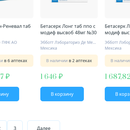
н-Реневал таб
Бетасерк Лонг таб ппо с
Бетасерк Л
модиф высвоб 48мг №30
модиф выс
е ПФК АО
Эбботт Лэбораториз Де Мексико СА Де КВ
Мексика
Мексика
ии
в 6 аптеках
В наличии
в 2 аптеках
В налич
,7
1 646
1 687,8
зину
В корзину
В кор
2
3
Далее