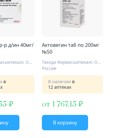
р-р д/ин 40мг/
Актовегин таб по 200мг
№50
Такеда Фармасьютикалс ООО
Такеда Фармасьютикалс ООО
Россия
ии
в
В наличии
в
ах
12 аптеках
55
от 1 767,15
зину
В корзину