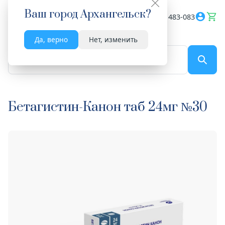
Ваш город
Архангельск
?
Весь сайт
8182 483-083
Да, верно
Нет, изменить
По названию...
Бетагистин-Канон таб 24мг №30