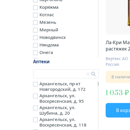
Коряжма
Котлас
Мезень
Мирный
Новодвинск
Ла-Кри Ма
Няндома
растяжек 
Онега
Вертекс АО
Северодвинск
Аптеки
Россия
Сольвычегодск
Шенкурск
В налич
д. Бережная
Архангельск, пр-кт
Новгородский, д. 172
д. Петариха
1 053
Архангельск, ул.
д. Согра
Воскресенская, д. 95
п. Березник
Архангельск, ул.
В кор
п. Боброво
Шубина, д. 20
Архангельск, ул.
п. Вычегодский
Воскресенская, д. 118
п. Двинской,