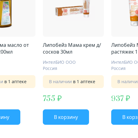
ма масло от
Липобейз Мама крем д/
Липобейз 
200мл
сосков 30мл
растяжек 
ИнтелБИО ООО
ИнтелБИО 
Россия
Россия
ии
в 1 аптеке
В наличии
в 1 аптеке
В налич
755
937
зину
В корзину
В кор