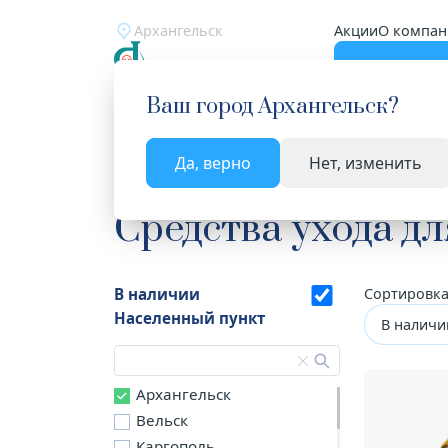
Архангельск
Акции
О компан
Катало
Ваш город
Архангельск
?
Да, верно
Нет, изменить
Главная
Каталог
Мама и малыш
Средства 
Средства ухода д
В наличии
Сортировка
Населенный пункт
В наличи
Архангельск
Вельск
Каргополь