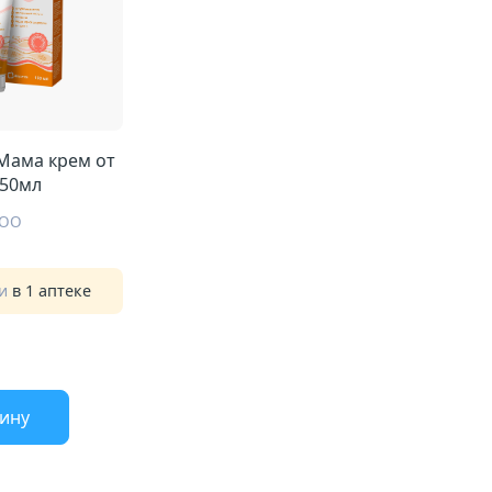
Мама крем от
150мл
ООО
ии
в 1 аптеке
зину