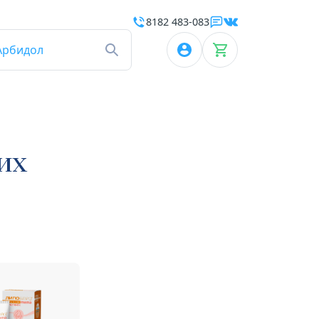
8182 483-083
Арбидол
их