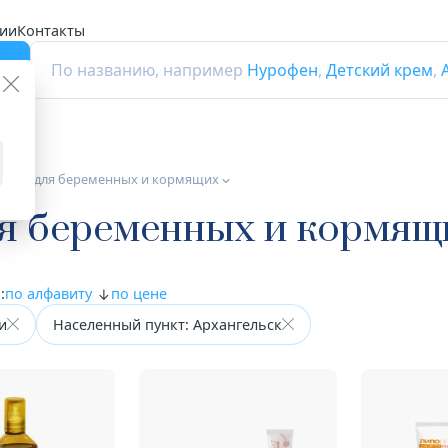
ии
Контакты
г
По названию, например
Нурофен
,
Детский крем
,
ухода для беременных и кормящих
ля беременных и кормящ
:
по алфавиту
по цене
и
Населенный пункт: Архангельск