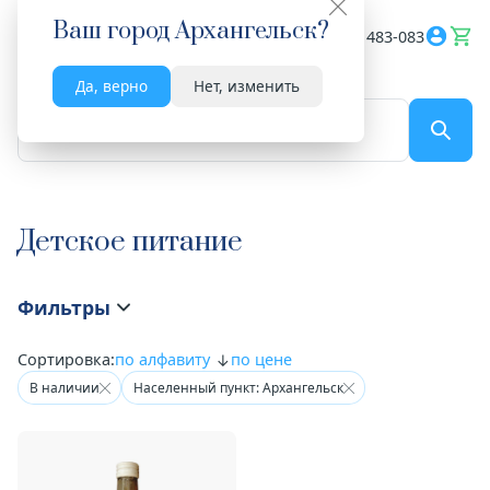
Ваш город
Архангельск
?
Весь сайт
8182 483-083
Да, верно
Нет, изменить
По названию...
Детское питание
Фильтры
Сортировка:
по алфавиту
по цене
В наличии
Населенный пункт: Архангельск