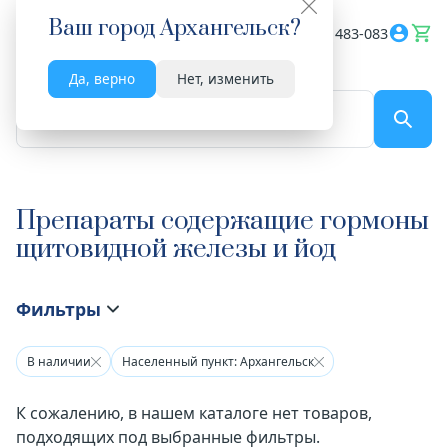
Ваш город
Архангельск
?
Весь сайт
8182 483-083
Да, верно
Нет, изменить
По названию...
Препараты содержащие гормоны
щитовидной железы и йод
Фильтры
В наличии
Населенный пункт: Архангельск
К сожалению, в нашем каталоге нет товаров,
подходящих под выбранные фильтры.