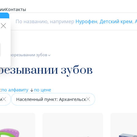
ии
Контакты
г
По названию, например
Нурофен
,
Детский крем
,
при прорезывании зубов
резывании зубов
:
по алфавиту
по цене
и
Населенный пункт: Архангельск