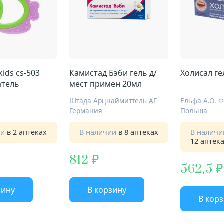
kids cs-503
Камистад Бэби гель д/
Холисал ге
атель
мест примен 20мл
Штада Арцнаймиттель АГ
Ельфа А.О. 
Германия
Польша
ии
в 2 аптеках
В наличии
в 8 аптеках
В налич
12 аптек
812
562,5
зину
В корзину
В кор