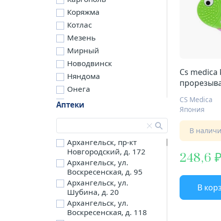
Коряжма
Котлас
Мезень
Мирный
Новодвинск
Cs medica 
Няндома
прорезыв
Онега
CS Medica
Северодвинск
Аптеки
Япония
Сольвычегодск
Шенкурск
В налич
д. Бережная
Архангельск, пр-кт
Новгородский, д. 172
д. Петариха
248,6
Архангельск, ул.
д. Согра
Воскресенская, д. 95
п. Березник
Архангельск, ул.
В кор
п. Боброво
Шубина, д. 20
Архангельск, ул.
п. Вычегодский
Воскресенская, д. 118
п. Двинской,