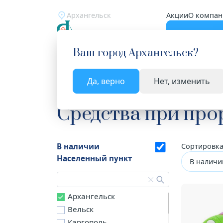
Архангельск
Акции
О компан
Катало
Ваш город
Архангельск
?
Да, верно
Нет, изменить
Главная
Каталог
Мама и малыш
Средства 
Средства при про
В наличии
Сортировка
Населенный пункт
В наличи
Архангельск
Вельск
Каргополь