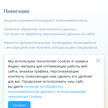
Навигация
Акции
Ассортимент
География
О компании
Контакты
Политика обработки персональных данных
Согласие на обработку персональных данных на сайте
Имеются противопоказания. Необходимо ознакомиться
с инструкцией или получить консультацию специалиста.
© 2023—2026 Все права защищены.
Мы используем технологию Cookies и сервиса
Яндекс-метрика для оптимизации работы веб-
Адрес
сайта, анализа трафика, персонализации
Архангельск, ул. Папанина, д. 19 (вход в здание со стороны
контента, помогающую нам сделать его удобнее
автоцентра «Тойота»)
для вас. Продолжая использовать наш сайт,
вы даете
согласие на обработку
Приемная Генерального директора
пользовательских данных с использованием
Телефон
+7 (8182) 63-60-31
технологии Cookies
.
Факс
+7 (8182) 68-66-71
Согласен
Эл. почта
office@aptekaf.ru