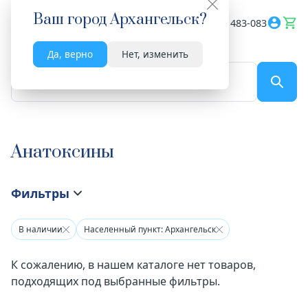
Ваш город
Архангельск
?
Весь сайт
8182 483-083
Да, верно
Нет, изменить
По названию...
Анатоксины
Фильтры
В наличии
Населенный пункт: Архангельск
К сожалению, в нашем каталоге нет товаров,
подходящих под выбранные фильтры.