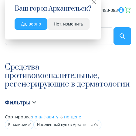
Ваш город
Архангельск
?
Весь сайт
8182 483-083
Да, верно
Нет, изменить
По названию...
Средства
противовоспалительные,
регенерирующие в дерматологии
Фильтры
Сортировка:
по алфавиту
по цене
В наличии
Населенный пункт: Архангельск