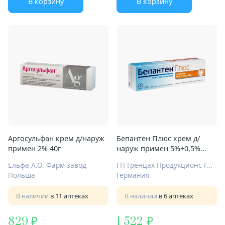
В корзину
В корзину
Аргосульфан крем д/наруж
Бепантен Плюс крем д/
примен 2% 40г
наруж примен 5%+0,5%
100г
Ельфа А.О. Фарм завод
ГП Гренцах Продукционс ГмбХ
Польша
Германия
В наличии
в 11 аптеках
В наличии
в 6 аптеках
829
1 522