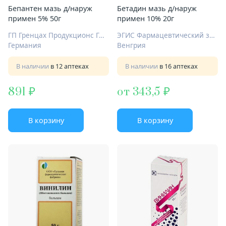
Бепантен мазь д/наруж
Бетадин мазь д/наруж
примен 5% 50г
примен 10% 20г
ГП Гренцах Продукционс ГмбХ
ЭГИС Фармацевтический завод ЗАО
Германия
Венгрия
В наличии
в 12 аптеках
В наличии
в 16 аптеках
891
от 343,5
В корзину
В корзину