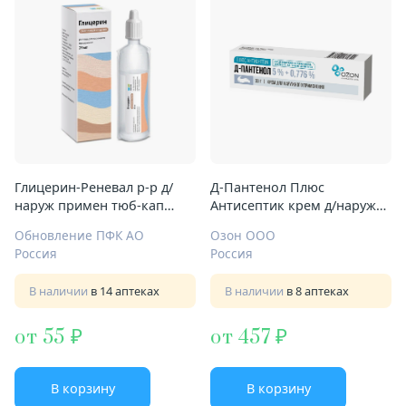
Глицерин-Реневал р-р д/
Д-Пантенол Плюс
наруж примен тюб-кап
Антисептик крем д/наруж
25мл
примен 5%+0,776% 30г
Обновление ПФК АО
Озон ООО
Россия
Россия
В наличии
в 14 аптеках
В наличии
в 8 аптеках
от 55
от 457
В корзину
В корзину