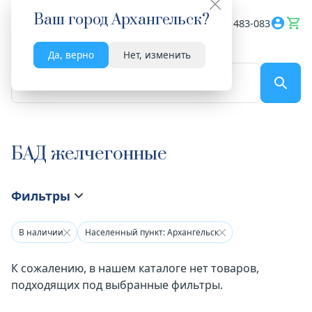
Ваш город
Архангельск
?
Весь сайт
8182 483-083
Да, верно
Нет, изменить
По названию...
БАД желчегонные
Фильтры
В наличии
Населенный пункт: Архангельск
К сожалению, в нашем каталоге нет товаров,
подходящих под выбранные фильтры.