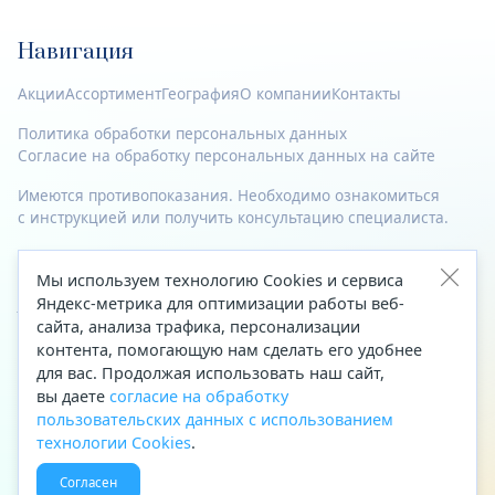
Навигация
Акции
Ассортимент
География
О компании
Контакты
Политика обработки персональных данных
Согласие на обработку персональных данных на сайте
Имеются противопоказания. Необходимо ознакомиться
с инструкцией или получить консультацию специалиста.
© 2023—2026 Все права защищены.
Мы используем технологию Cookies и сервиса
Яндекс-метрика для оптимизации работы веб-
Адрес
сайта, анализа трафика, персонализации
Архангельск, ул. Папанина, д. 19 (вход в здание со стороны
контента, помогающую нам сделать его удобнее
автоцентра «Тойота»)
для вас. Продолжая использовать наш сайт,
вы даете
согласие на обработку
Приемная Генерального директора
пользовательских данных с использованием
Телефон
+7 (8182) 63-60-31
технологии Cookies
.
Факс
+7 (8182) 68-66-71
Согласен
Эл. почта
office@aptekaf.ru