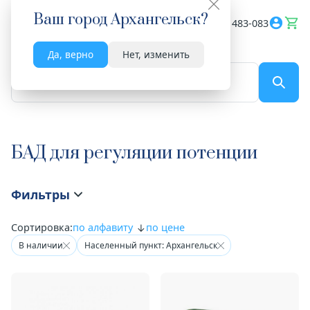
Ваш город
Архангельск
?
Весь сайт
8182 483-083
Да, верно
Нет, изменить
По названию...
БАД для регуляции потенции
Фильтры
Сортировка:
по алфавиту
по цене
В наличии
Населенный пункт: Архангельск