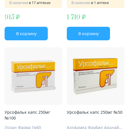
В наличии
в 17 аптеках
В наличии
в 1 аптеке
915
1 710
В корзину
В корзину
Урсофальк капс 250мг
Урсофальк капс 250мг №50
№100
Лозан Фарма ГмбХ
Аллфамед Фарбил Арцнаймиттель ГмбХ