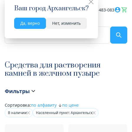
Ваш город
Архангельск
?
Весь сайт
8182 483-083
Да, верно
Нет, изменить
По названию...
Средства для растворения
камней в желчном пузыре
Фильтры
Сортировка:
по алфавиту
по цене
В наличии
Населенный пункт: Архангельск