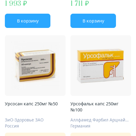
1 993
1 711
В корзину
В корзину
Урсосан капс 250мг №50
Урсофальк капс 250мг
№100
ЗиО-Здоровье ЗАО
Аллфамед Фарбил Арцнаймиттель ГмбХ
Россия
Германия