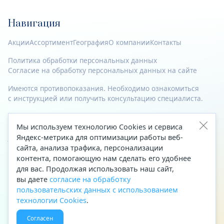
Навигация
Акции
Ассортимент
География
О компании
Контакты
Политика обработки персональных данных
Согласие на обработку персональных данных на сайте
Имеются противопоказания. Необходимо ознакомиться
с инструкцией или получить консультацию специалиста.
© 2023—2026 Все права защищены.
Мы используем технологию Cookies и сервиса
Яндекс-метрика для оптимизации работы веб-
Адрес
сайта, анализа трафика, персонализации
Архангельск, ул. Папанина, д. 19 (вход в здание со стороны
контента, помогающую нам сделать его удобнее
автоцентра «Тойота»)
для вас. Продолжая использовать наш сайт,
вы даете
согласие на обработку
Приемная Генерального директора
пользовательских данных с использованием
Телефон
+7 (8182) 63-60-31
технологии Cookies
.
Факс
+7 (8182) 68-66-71
Согласен
Эл. почта
office@aptekaf.ru