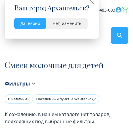
Ваш город
Архангельск
?
Весь сайт
8182 483-083
Да, верно
Нет, изменить
По названию...
Смеси молочные для детей
Фильтры
В наличии
Населенный пункт: Архангельск
К сожалению, в нашем каталоге нет товаров,
подходящих под выбранные фильтры.