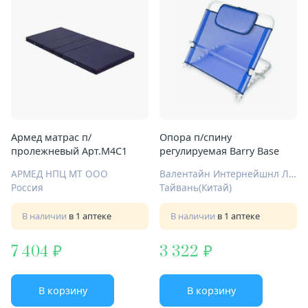
Армед матрас п/
Опора п/спину
пролежневый Арт.М4С1
регулируемая Barry Base
АРМЕД НПЦ МТ ООО
Валентайн Интернейшнл Лтд.
Россия
Тайвань(Китай)
В наличии
в 1 аптеке
В наличии
в 1 аптеке
7 404
3 322
В корзину
В корзину