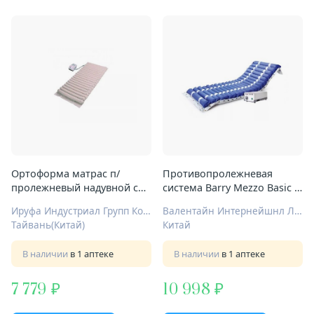
Ортоформа матрас п/
Противопролежневая
пролежневый надувной с
система Barry Mezzo Basic с
компрессором М-0021
принадлежностями
Ируфа Индустриал Групп Ко Лтд
Валентайн Интернейшнл Лтд.
Тайвань(Китай)
Китай
В наличии
в 1 аптеке
В наличии
в 1 аптеке
7 779
10 998