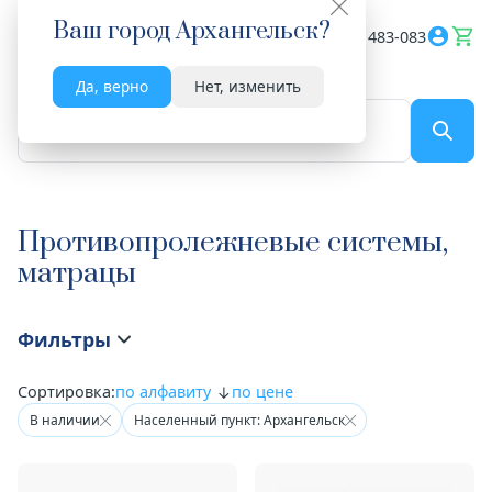
Ваш город
Архангельск
?
Весь сайт
8182 483-083
Да, верно
Нет, изменить
По названию...
Противопролежневые системы,
матрацы
Фильтры
Сортировка:
по алфавиту
по цене
В наличии
Населенный пункт: Архангельск