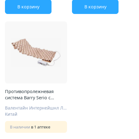
В корзину
В корзину
Противопролежневая
система Barry Serio с
принадлежностями
Валентайн Интернейшнл Лтд.
(200х90х7)
Китай
В наличии
в 1 аптеке