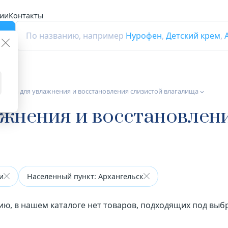
ии
Контакты
г
По названию, например
Нурофен
,
Детский крем
,
едства для увлажнения и восстановления слизистой влагалища
ажнения и восстановлен
и
Населенный пункт: Архангельск
ию, в нашем каталоге нет товаров, подходящих под вы