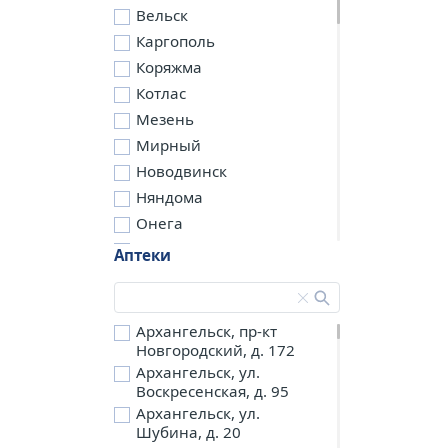
Вельск
Каргополь
Коряжма
Котлас
Мезень
Мирный
Новодвинск
Няндома
Онега
Северодвинск
Аптеки
Сольвычегодск
Шенкурск
д. Бережная
Архангельск, пр-кт
Новгородский, д. 172
д. Петариха
Архангельск, ул.
д. Согра
Воскресенская, д. 95
п. Березник
Архангельск, ул.
п. Боброво
Шубина, д. 20