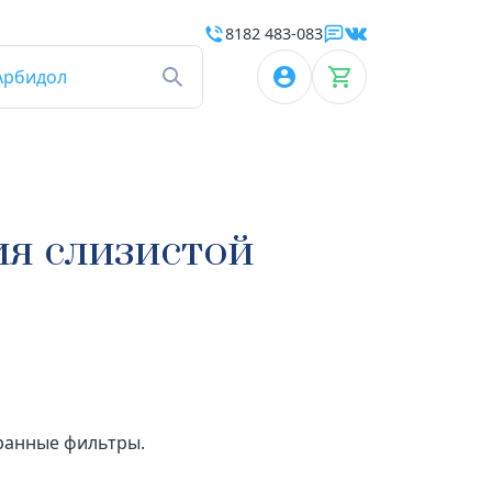
8182 483-083
Арбидол
ия слизистой
бранные фильтры.