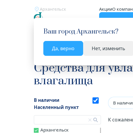
Архангельск
Акции
О компан
Катало
Ваш город
Архангельск
?
Да, верно
Нет, изменить
Главная
Каталог
Медицинские изделия
Ср
Средства для увл
влагалища
В наличии
В наличи
Населенный пункт
К сожален
Архангельск