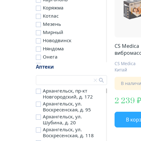
Коряжма
Котлас
Мезень
Мирный
Новодвинск
CS Medica
Няндома
вибромасс
Онега
V1
CS Medica
Северодвинск
Аптеки
Китай
Сольвычегодск
Шенкурск
В налич
д. Бережная
Архангельск, пр-кт
Новгородский, д. 172
д. Петариха
2 239
Архангельск, ул.
д. Согра
Воскресенская, д. 95
п. Березник
Архангельск, ул.
В кор
п. Боброво
Шубина, д. 20
Архангельск, ул.
п. Вычегодский
Воскресенская, д. 118
п. Двинской,