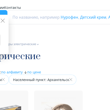
ии
Контакты
г
По названию, например
Нурофен
,
Детский крем
,
ссажеры электрические
рические
:
по алфавиту
по цене
и
Населенный пункт: Архангельск