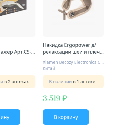
Накидка Ergopower д/
ажер Арт.CS-
релаксации шеи и плеч
ER-МС-016
Xiamen Becozy Electronics Co., Ltd
Китай
ии
в 2 аптеках
В наличии
в 1 аптеке
3 519
зину
В корзину