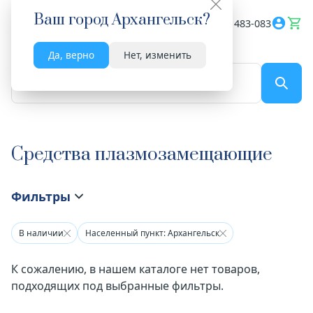
Ваш город
Архангельск
?
Весь сайт
8182 483-083
Да, верно
Нет, изменить
По названию...
Средства плазмозамещающие
Фильтры
В наличии
Населенный пункт: Архангельск
К сожалению, в нашем каталоге нет товаров,
подходящих под выбранные фильтры.