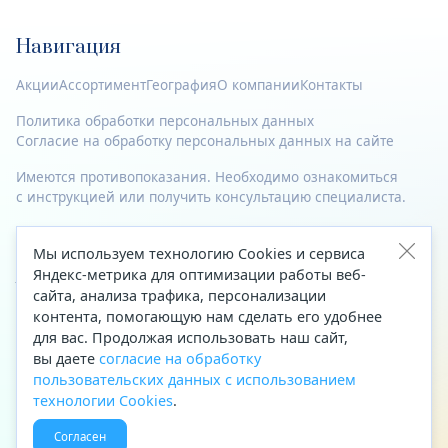
Навигация
Акции
Ассортимент
География
О компании
Контакты
Политика обработки персональных данных
Согласие на обработку персональных данных на сайте
Имеются противопоказания. Необходимо ознакомиться
с инструкцией или получить консультацию специалиста.
© 2023—2026 Все права защищены.
Мы используем технологию Cookies и сервиса
Яндекс-метрика для оптимизации работы веб-
Адрес
сайта, анализа трафика, персонализации
Архангельск, ул. Папанина, д. 19 (вход в здание со стороны
контента, помогающую нам сделать его удобнее
автоцентра «Тойота»)
для вас. Продолжая использовать наш сайт,
вы даете
согласие на обработку
Приемная Генерального директора
пользовательских данных с использованием
Телефон
+7 (8182) 63-60-31
технологии Cookies
.
Факс
+7 (8182) 68-66-71
Согласен
Эл. почта
office@aptekaf.ru