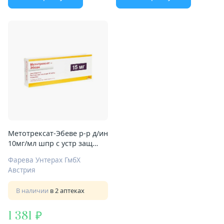
Метотрексат-Эбеве р-р д/ин
10мг/мл шпр с устр защ
иглы 1,5мл
Фарева Унтерах ГмбХ
Австрия
В наличии
в 2 аптеках
1 381