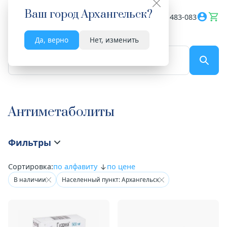
Ваш город
Архангельск
?
Весь сайт
8182 483-083
Да, верно
Нет, изменить
По названию...
Антиметаболиты
Фильтры
Сортировка:
по алфавиту
по цене
В наличии
Населенный пункт: Архангельск