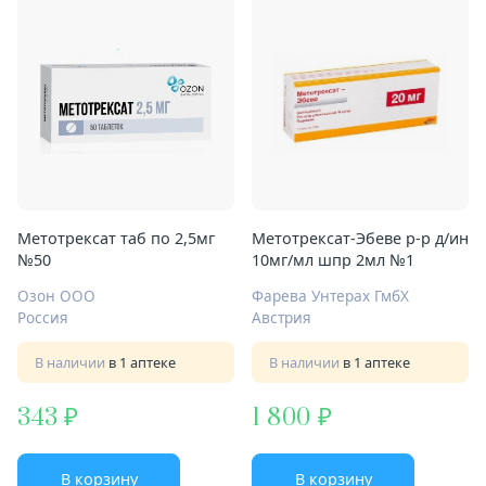
Метотрексат таб по 2,5мг
Метотрексат-Эбеве р-р д/ин
№50
10мг/мл шпр 2мл №1
Озон ООО
Фарева Унтерах ГмбХ
Россия
Австрия
В наличии
в 1 аптеке
В наличии
в 1 аптеке
343
1 800
В корзину
В корзину