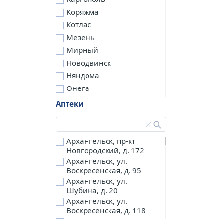
Коряжма
Котлас
Мезень
Мирный
Новодвинск
Няндома
Онега
Северодвинск
Аптеки
Сольвычегодск
Шенкурск
д. Бережная
Архангельск, пр-кт
Новгородский, д. 172
д. Петариха
Архангельск, ул.
д. Согра
Воскресенская, д. 95
п. Березник
Архангельск, ул.
п. Боброво
Шубина, д. 20
Архангельск, ул.
п. Вычегодский
Воскресенская, д. 118
п. Двинской,