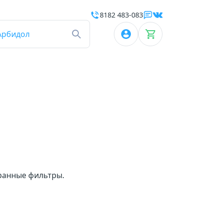
8182 483-083
Арбидол
бранные фильтры.