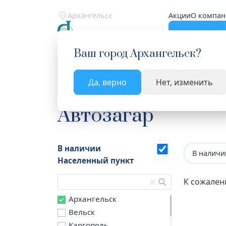
Архангельск
Акции
О компан
Катало
Ваш город
Архангельск
?
Да, верно
Нет, изменить
Главная
Каталог
Косметика
Автозагар
Автозагар
В наличии
В наличи
Населенный пункт
К сожален
Архангельск
Вельск
Каргополь