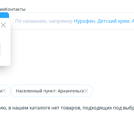
ии
Контакты
г
По названию, например
Нурофен
,
Детский крем
,
и
Населенный пункт: Архангельск
ию, в нашем каталоге нет товаров, подходящих под вы