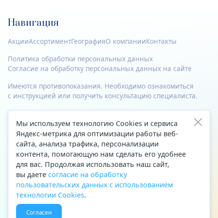
Навигация
Акции
Ассортимент
География
О компании
Контакты
Политика обработки персональных данных
Согласие на обработку персональных данных на сайте
Имеются противопоказания. Необходимо ознакомиться
с инструкцией или получить консультацию специалиста.
© 2023—2026 Все права защищены.
Мы используем технологию Cookies и сервиса
Яндекс-метрика для оптимизации работы веб-
Адрес
сайта, анализа трафика, персонализации
Архангельск, ул. Папанина, д. 19 (вход в здание со стороны
контента, помогающую нам сделать его удобнее
автоцентра «Тойота»)
для вас. Продолжая использовать наш сайт,
вы даете
согласие на обработку
Приемная Генерального директора
пользовательских данных с использованием
Телефон
+7 (8182) 63-60-31
технологии Cookies
.
Факс
+7 (8182) 68-66-71
Согласен
Эл. почта
office@aptekaf.ru