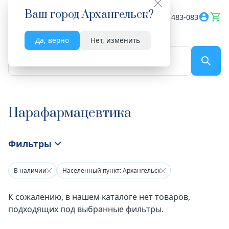
Ваш город
Архангельск
?
Весь сайт
8182 483-083
Да, верно
Нет, изменить
По названию...
Парафармацевтика
Фильтры
В наличии
Населенный пункт: Архангельск
К сожалению, в нашем каталоге нет товаров,
подходящих под выбранные фильтры.