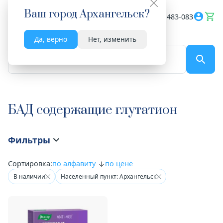
Ваш город
Архангельск
?
Весь сайт
8182 483-083
Да, верно
Нет, изменить
По названию...
БАД содержащие глутатион
Фильтры
Сортировка:
по алфавиту
по цене
В наличии
Населенный пункт: Архангельск