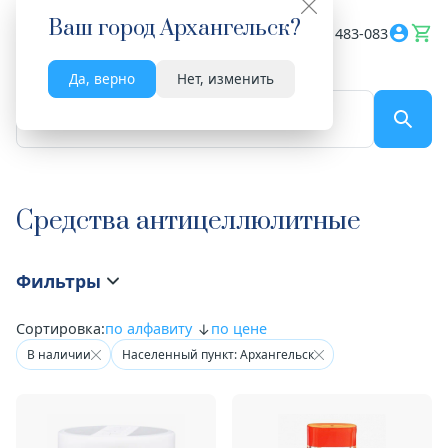
Ваш город
Архангельск
?
Весь сайт
8182 483-083
Да, верно
Нет, изменить
По названию...
Средства антицеллюлитные
Фильтры
Сортировка:
по алфавиту
по цене
В наличии
Населенный пункт: Архангельск