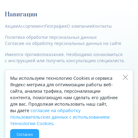
Навигация
Акции
Ассортимент
География
О компании
Контакты
Политика обработки персональных данных
Согласие на обработку персональных данных на сайте
Имеются противопоказания. Необходимо ознакомиться
с инструкцией или получить консультацию специалиста.
© 2023—2026 Все права защищены.
Мы используем технологию Cookies и сервиса
Яндекс-метрика для оптимизации работы веб-
Адрес
сайта, анализа трафика, персонализации
Архангельск, ул. Папанина, д. 19 (вход в здание со стороны
контента, помогающую нам сделать его удобнее
автоцентра «Тойота»)
для вас. Продолжая использовать наш сайт,
вы даете
согласие на обработку
Приемная Генерального директора
пользовательских данных с использованием
Телефон
+7 (8182) 63-60-31
технологии Cookies
.
Факс
+7 (8182) 68-66-71
Согласен
Эл. почта
office@aptekaf.ru