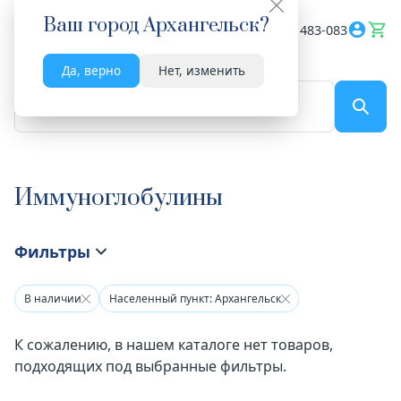
Ваш город
Архангельск
?
Весь сайт
8182 483-083
Да, верно
Нет, изменить
По названию...
Иммуноглобулины
Фильтры
В наличии
Населенный пункт: Архангельск
К сожалению, в нашем каталоге нет товаров,
подходящих под выбранные фильтры.