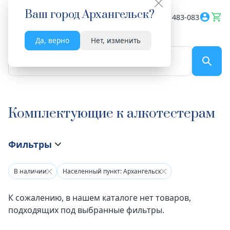
Ваш город
Архангельск
?
Весь сайт
8182 483-083
Да, верно
Нет, изменить
По названию...
Комплектующие к алкотестерам
Фильтры
В наличии
Населенный пункт: Архангельск
К сожалению, в нашем каталоге нет товаров,
подходящих под выбранные фильтры.