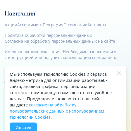
Навигация
Акции
Ассортимент
География
О компании
Контакты
Политика обработки персональных данных
Согласие на обработку персональных данных на сайте
Имеются противопоказания. Необходимо ознакомиться
с инструкцией или получить консультацию специалиста.
© 2023—2026 Все права защищены.
Мы используем технологию Cookies и сервиса
Яндекс-метрика для оптимизации работы веб-
Адрес
сайта, анализа трафика, персонализации
Архангельск, ул. Папанина, д. 19 (вход в здание со стороны
контента, помогающую нам сделать его удобнее
автоцентра «Тойота»)
для вас. Продолжая использовать наш сайт,
вы даете
согласие на обработку
Приемная Генерального директора
пользовательских данных с использованием
Телефон
+7 (8182) 63-60-31
технологии Cookies
.
Факс
+7 (8182) 68-66-71
Согласен
Эл. почта
office@aptekaf.ru