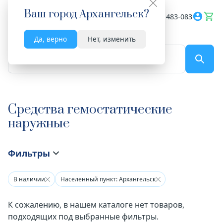
Ваш город
Архангельск
?
Весь сайт
8182 483-083
Да, верно
Нет, изменить
По названию...
Средства гемостатические
наружные
Фильтры
В наличии
Населенный пункт: Архангельск
К сожалению, в нашем каталоге нет товаров,
подходящих под выбранные фильтры.