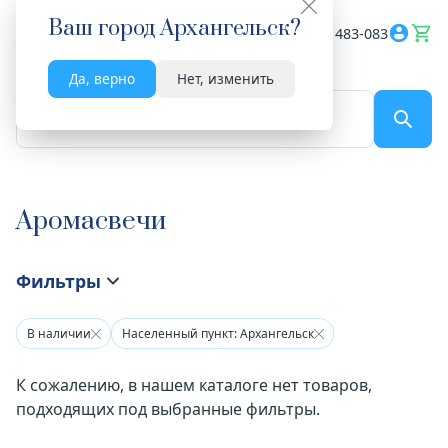
Ваш город
Архангельск
?
Весь сайт
8182 483-083
Да, верно
Нет, изменить
По названию...
Аромасвечи
Фильтры
В наличии
Населенный пункт: Архангельск
К сожалению, в нашем каталоге нет товаров,
подходящих под выбранные фильтры.