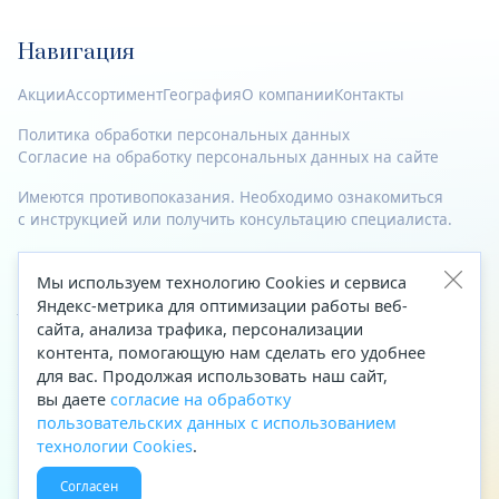
Навигация
Акции
Ассортимент
География
О компании
Контакты
Политика обработки персональных данных
Согласие на обработку персональных данных на сайте
Имеются противопоказания. Необходимо ознакомиться
с инструкцией или получить консультацию специалиста.
© 2023—2026 Все права защищены.
Мы используем технологию Cookies и сервиса
Яндекс-метрика для оптимизации работы веб-
Адрес
сайта, анализа трафика, персонализации
Архангельск, ул. Папанина, д. 19 (вход в здание со стороны
контента, помогающую нам сделать его удобнее
автоцентра «Тойота»)
для вас. Продолжая использовать наш сайт,
вы даете
согласие на обработку
Приемная Генерального директора
пользовательских данных с использованием
Телефон
+7 (8182) 63-60-31
технологии Cookies
.
Факс
+7 (8182) 68-66-71
Согласен
Эл. почта
office@aptekaf.ru