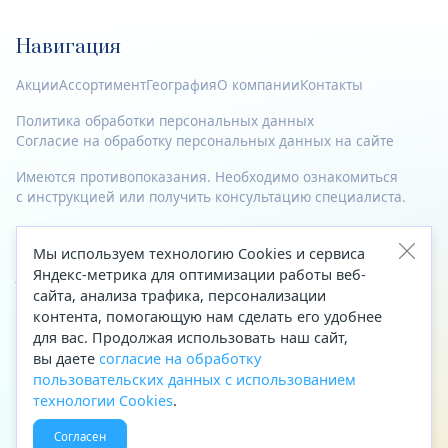
Навигация
Акции
Ассортимент
География
О компании
Контакты
Политика обработки персональных данных
Согласие на обработку персональных данных на сайте
Имеются противопоказания. Необходимо ознакомиться
с инструкцией или получить консультацию специалиста.
© 2023—2026 Все права защищены.
Мы используем технологию Cookies и сервиса
Яндекс-метрика для оптимизации работы веб-
Адрес
сайта, анализа трафика, персонализации
Архангельск, ул. Папанина, д. 19 (вход в здание со стороны
контента, помогающую нам сделать его удобнее
автоцентра «Тойота»)
для вас. Продолжая использовать наш сайт,
вы даете
согласие на обработку
Приемная Генерального директора
пользовательских данных с использованием
Телефон
+7 (8182) 63-60-31
технологии Cookies
.
Факс
+7 (8182) 68-66-71
Согласен
Эл. почта
office@aptekaf.ru