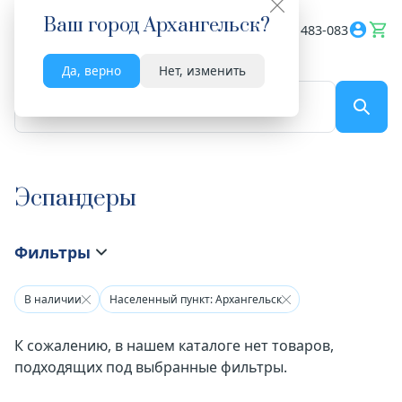
Ваш город
Архангельск
?
Весь сайт
8182 483-083
Да, верно
Нет, изменить
По названию...
Эспандеры
Фильтры
В наличии
Населенный пункт: Архангельск
К сожалению, в нашем каталоге нет товаров,
подходящих под выбранные фильтры.