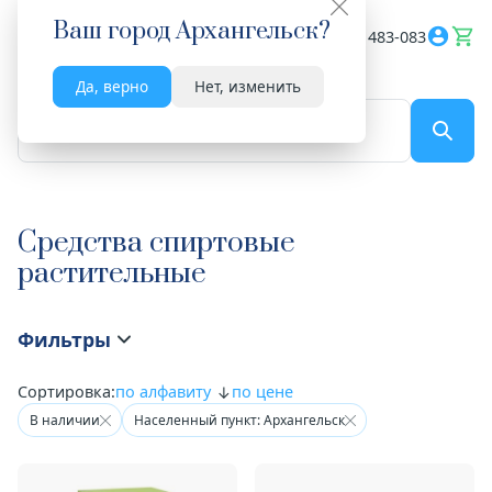
Ваш город
Архангельск
?
Весь сайт
8182 483-083
Да, верно
Нет, изменить
По названию...
Средства спиртовые
растительные
Фильтры
Сортировка:
по алфавиту
по цене
В наличии
Населенный пункт: Архангельск