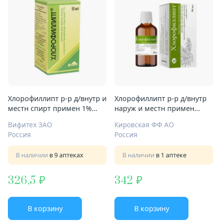
Хлорофиллипт р-р д/внутр и
Хлорофиллипт р-р д/внутр
местн спирт примен 1%
наруж и местн примен
50мл
спирт 1% 50мл
Вифитех ЗАО
Кировская ФФ АО
Россия
Россия
В наличии
в 9 аптеках
В наличии
в 1 аптеке
326,5
342
В корзину
В корзину